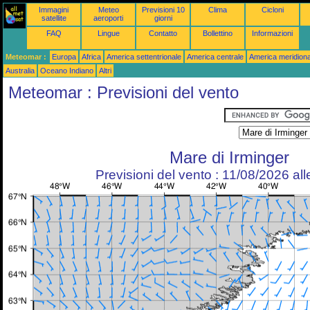
Immagini
Meteo
Previsioni 10
Clima
Cicloni
satellite
aeroporti
giorni
FAQ
Lingue
Contatto
Bollettino
Informazioni
Meteomar :
Europa
Africa
America settentrionale
America centrale
America meridiona
Australia
Oceano Indiano
Altri
Meteomar : Previsioni del vento
Mare di Irminger
Previsioni del vento : 11/08/2026 al