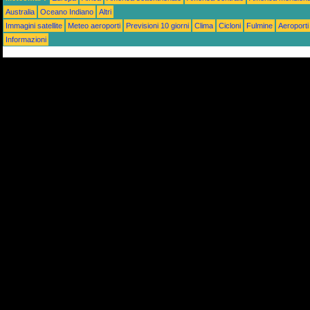
Australia
Oceano Indiano
Altri
Immagini satellite
Meteo aeroporti
Previsioni 10 giorni
Clima
Cicloni
Fulmine
Aeroporti
Informazioni