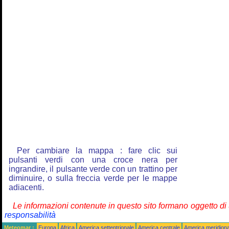
Per cambiare la mappa : fare clic sui
pulsanti verdi con una croce nera per
ingrandire, il pulsante verde con un trattino per
diminuire, o sulla freccia verde per le mappe
adiacenti.
Le informazioni contenute in questo sito formano oggetto d
responsabilità
Meteomar :
Europa
Africa
America settentrionale
America centrale
America meridiona