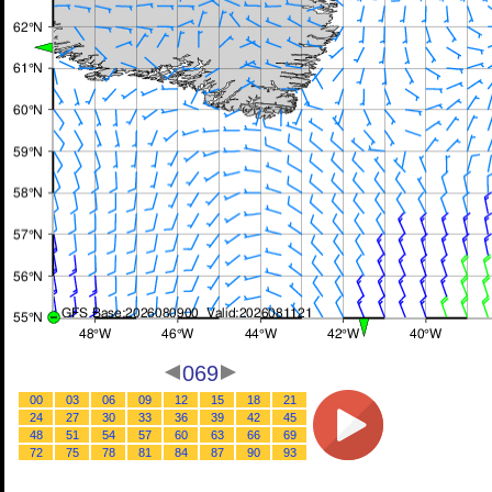
069
00
03
06
09
12
15
18
21
24
27
30
33
36
39
42
45
48
51
54
57
60
63
66
69
72
75
78
81
84
87
90
93