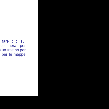
fare clic sui
oce nera per
 un trattino per
de per le mappe