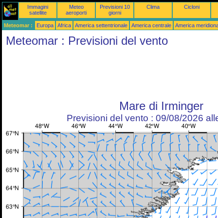
Immagini
Meteo
Previsioni 10
Clima
Cicloni
satellite
aeroporti
giorni
Meteomar :
Europa
Africa
America settentrionale
America centrale
America meridiona
Meteomar : Previsioni del vento
Mare di Irminger
Previsioni del vento : 09/08/2026 al