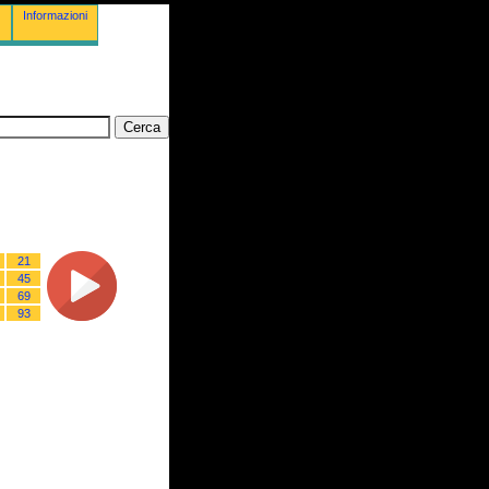
Informazioni
21
45
69
93