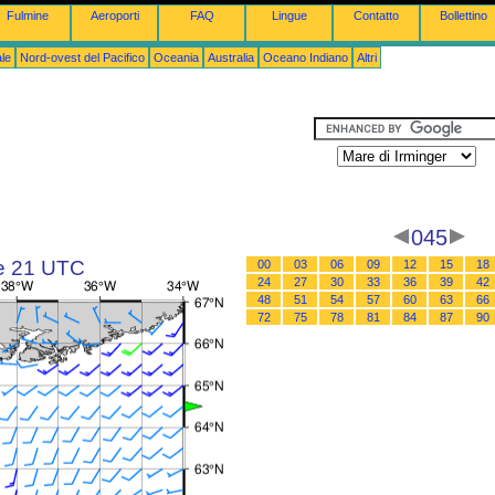
Fulmine
Aeroporti
FAQ
Lingue
Contatto
Bollettino
le
Nord-ovest del Pacifico
Oceania
Australia
Oceano Indiano
Altri
045
le 21 UTC
00
03
06
09
12
15
18
24
27
30
33
36
39
42
48
51
54
57
60
63
66
72
75
78
81
84
87
90