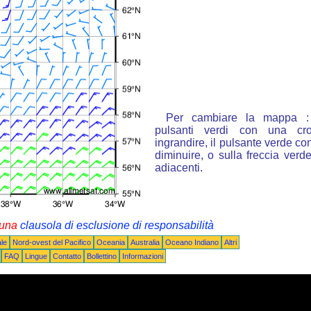
Per cambiare la mappa : 
pulsanti verdi con una cr
ingrandire, il pulsante verde con
diminuire, o sulla freccia ver
adiacenti.
i una
clausola di esclusione di responsabilità
le
Nord-ovest del Pacifico
Oceania
Australia
Oceano Indiano
Altri
FAQ
Lingue
Contatto
Bollettino
Informazioni