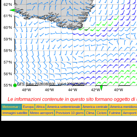
Le informazioni contenute in questo sito formano oggetto d
Meteomar :
Europa
Africa
America settentrionale
America centrale
America meridiona
Immagini satellite
Meteo aeroporti
Previsioni 10 giorni
Clima
Cicloni
Fulmine
Aeroporti