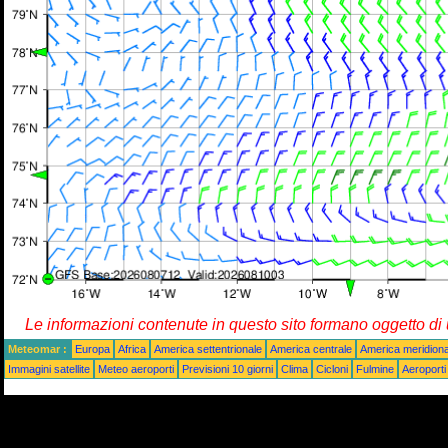
Le informazioni contenute in questo sito formano oggetto d
Meteomar :
Europa
Africa
America settentrionale
America centrale
America meridiona
Immagini satellite
Meteo aeroporti
Previsioni 10 giorni
Clima
Cicloni
Fulmine
Aeroporti