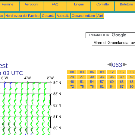
Fulmine
Aeroporti
FAQ
Lingue
Contatto
Bollettino
le
Nord-ovest del Pacifico
Oceania
Australia
Oceano Indiano
Altri
est
063
le 03 UTC
00
03
06
09
12
15
18
24
27
30
33
36
39
42
48
51
54
57
60
63
66
72
75
78
81
84
87
90