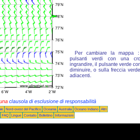
Per cambiare la mappa : 
pulsanti verdi con una cr
ingrandire, il pulsante verde con
diminuire, o sulla freccia ver
adiacenti.
i una
clausola di esclusione di responsabilità
le
Nord-ovest del Pacifico
Oceania
Australia
Oceano Indiano
Altri
FAQ
Lingue
Contatto
Bollettino
Informazioni