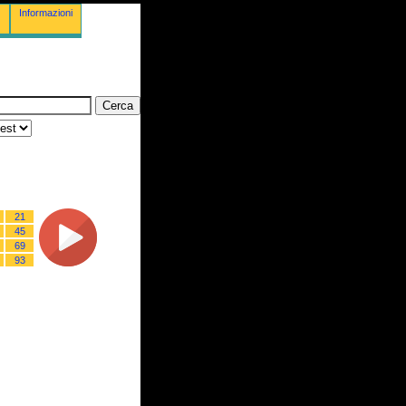
Informazioni
21
45
69
93