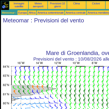
Immagini
Meteo
Previsioni 10
Clima
Cicloni
satellite
aeroporti
giorni
Meteomar :
Europa
Africa
America settentrionale
America centrale
America meridiona
Meteomar : Previsioni del vento
Mare di Groenlandia, ov
Previsioni del vento : 10/08/2026 al