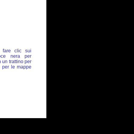
fare clic sui
oce nera per
 un trattino per
de per le mappe