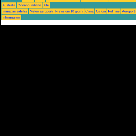
Australia
Oceano Indiano
Altri
Immagini satellite
Meteo aeroporti
Previsioni 10 giorni
Clima
Cicloni
Fulmine
Aeroporti
Informazioni