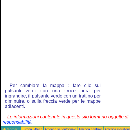
Per cambiare la mappa : fare clic sui
pulsanti verdi con una croce nera per
ingrandire, il pulsante verde con un trattino per
diminuire, o sulla freccia verde per le mappe
adiacenti.
Le informazioni contenute in questo sito formano oggetto d
responsabilità
Meteomar :
Europa
Africa
America settentrionale
America centrale
America meridiona