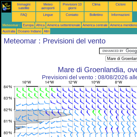
Immagini
Meteo
Previsioni 10
Clima
Cicloni
satellite
aeroporti
giorni
FAQ
Lingue
Contatto
Bollettino
Informazioni
Meteomar :
Europa
Africa
America settentrionale
America centrale
America meridiona
Australia
Oceano Indiano
Altri
Meteomar : Previsioni del vento
Mare di Groenlandia, ov
Previsioni del vento : 08/08/2026 al