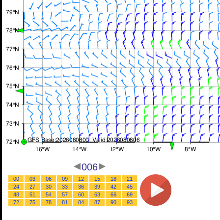
006
00
03
06
09
12
15
18
21
24
27
30
33
36
39
42
45
48
51
54
57
60
63
66
69
72
75
78
81
84
87
90
93