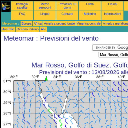
Immagini
Meteo
Previsioni 10
Clima
Cicloni
satellite
aeroporti
giorni
FAQ
Lingue
Contatto
Bollettino
Informazioni
Meteomar :
Europa
Africa
America settentrionale
America centrale
America meridiona
Australia
Oceano Indiano
Altri
Meteomar : Previsioni del vento
Mar Rosso, Golfo di Suez, Golf
Previsioni del vento : 13/08/2026 al