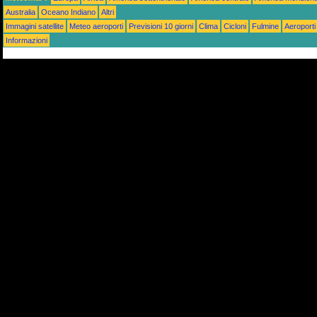
Australia
Oceano Indiano
Altri
Immagini satellite
Meteo aeroporti
Previsioni 10 giorni
Clima
Cicloni
Fulmine
Aeroporti
Informazioni