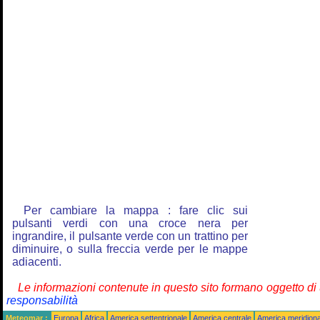
Per cambiare la mappa : fare clic sui
pulsanti verdi con una croce nera per
ingrandire, il pulsante verde con un trattino per
diminuire, o sulla freccia verde per le mappe
adiacenti.
Le informazioni contenute in questo sito formano oggetto d
responsabilità
Meteomar :
Europa
Africa
America settentrionale
America centrale
America meridiona