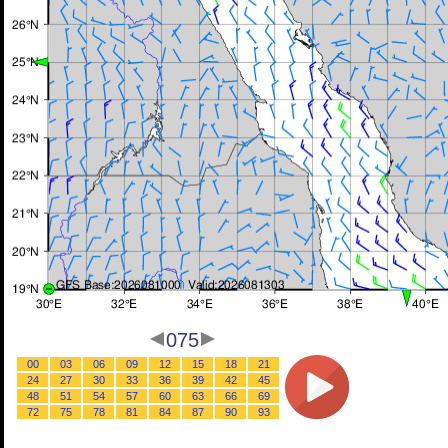
075
00
03
06
09
12
15
18
21
24
27
30
33
36
39
42
45
48
51
54
57
60
63
66
69
72
75
78
81
84
87
90
93