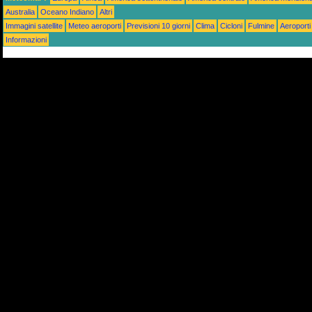
Australia
Oceano Indiano
Altri
Immagini satellite
Meteo aeroporti
Previsioni 10 giorni
Clima
Cicloni
Fulmine
Aeroporti
Informazioni