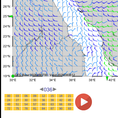
036
00
03
06
09
12
15
18
21
24
27
30
33
36
39
42
45
48
51
54
57
60
63
66
69
72
75
78
81
84
87
90
93