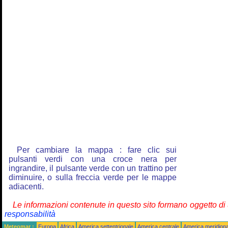
Per cambiare la mappa : fare clic sui
pulsanti verdi con una croce nera per
ingrandire, il pulsante verde con un trattino per
diminuire, o sulla freccia verde per le mappe
adiacenti.
Le informazioni contenute in questo sito formano oggetto d
responsabilità
Meteomar :
Europa
Africa
America settentrionale
America centrale
America meridiona