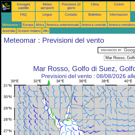
Immagini
Meteo
Previsioni 10
Clima
Cicloni
satellite
aeroporti
giorni
FAQ
Lingue
Contatto
Bollettino
Informazioni
Meteomar :
Europa
Africa
America settentrionale
America centrale
America meridiona
Australia
Oceano Indiano
Altri
Meteomar : Previsioni del vento
Mar Rosso, Golfo di Suez, Golf
Previsioni del vento : 08/08/2026 al