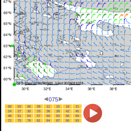
075
00
03
06
09
12
15
18
21
24
27
30
33
36
39
42
45
48
51
54
57
60
63
66
69
72
75
78
81
84
87
90
93