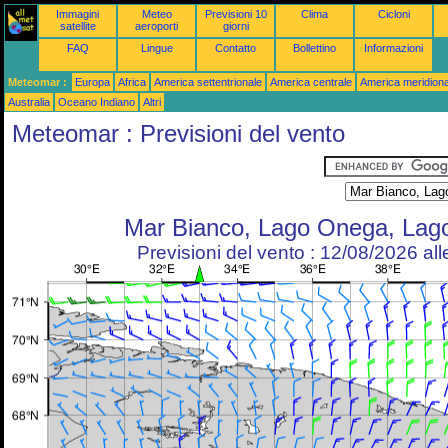
Immagini
Meteo
Previsioni 10
Clima
Cicloni
satellite
aeroporti
giorni
FAQ
Lingue
Contatto
Bollettino
Informazioni
Meteomar :
Europa
Africa
America settentrionale
America centrale
America meridiona
Australia
Oceano Indiano
Altri
Meteomar : Previsioni del vento
Mar Bianco, Lago Onega, Lag
Previsioni del vento : 12/08/2026 al