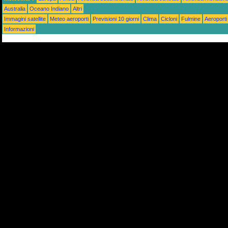
Australia
Oceano Indiano
Altri
Immagini satellite
Meteo aeroporti
Previsioni 10 giorni
Clima
Cicloni
Fulmine
Aeroporti
Informazioni