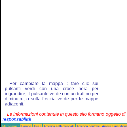
Per cambiare la mappa : fare clic sui
pulsanti verdi con una croce nera per
ingrandire, il pulsante verde con un trattino per
diminuire, o sulla freccia verde per le mappe
adiacenti.
Le informazioni contenute in questo sito formano oggetto d
responsabilità
Meteomar :
Europa
Africa
America settentrionale
America centrale
America meridiona