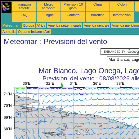
Immagini
Meteo
Previsioni 10
Clima
Cicloni
satellite
aeroporti
giorni
FAQ
Lingue
Contatto
Bollettino
Informazioni
Meteomar :
Europa
Africa
America settentrionale
America centrale
America meridiona
Australia
Oceano Indiano
Altri
Meteomar : Previsioni del vento
Mar Bianco, Lago Onega, Lag
Previsioni del vento : 08/08/2026 al