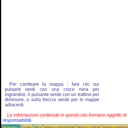
Per cambiare la mappa : fare clic sui
pulsanti verdi con una croce nera per
ingrandire, il pulsante verde con un trattino per
diminuire, o sulla freccia verde per le mappe
adiacenti.
Le informazioni contenute in questo sito formano oggetto d
responsabilità
Meteomar :
Europa
Africa
America settentrionale
America centrale
America meridiona