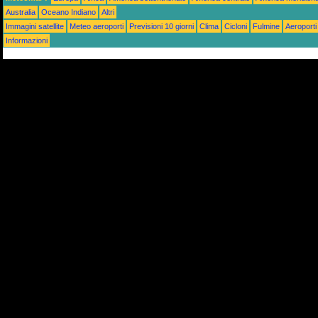
Australia
Oceano Indiano
Altri
Immagini satellite
Meteo aeroporti
Previsioni 10 giorni
Clima
Cicloni
Fulmine
Aeroporti
Informazioni