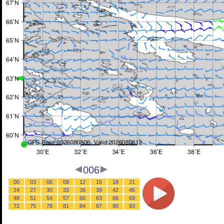
006
00
03
06
09
12
15
18
21
24
27
30
33
36
39
42
45
48
51
54
57
60
63
66
69
72
75
78
81
84
87
90
93