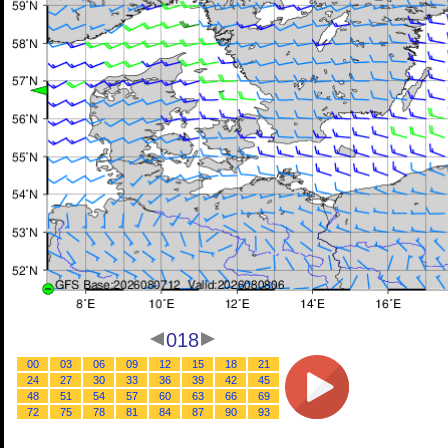
018
00
03
06
09
12
15
18
21
24
27
30
33
36
39
42
45
48
51
54
57
60
63
66
69
72
75
78
81
84
87
90
93