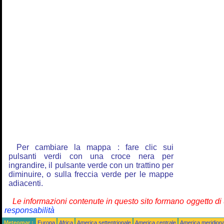
Per cambiare la mappa : fare clic sui
pulsanti verdi con una croce nera per
ingrandire, il pulsante verde con un trattino per
diminuire, o sulla freccia verde per le mappe
adiacenti.
Le informazioni contenute in questo sito formano oggetto d
responsabilità
Meteomar :
Europa
Africa
America settentrionale
America centrale
America meridiona