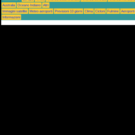
Australia
Oceano Indiano
Altri
Immagini satellite
Meteo aeroporti
Previsioni 10 giorni
Clima
Cicloni
Fulmine
Aeroporti
Informazioni