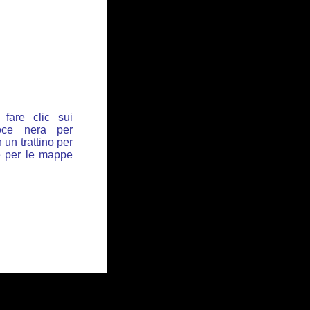
fare clic sui
oce nera per
 un trattino per
de per le mappe