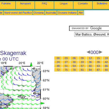
Fulmine
Aeroporti
FAQ
Lingue
Contatto
Bollettino
le
Nord-ovest del Pacifico
Oceania
Australia
Oceano Indiano
Altri
 Skagerrak
000
le 00 UTC
00
03
06
09
12
15
18
24
27
30
33
36
39
42
48
51
54
57
60
63
66
72
75
78
81
84
87
90