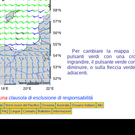
Per cambiare la mappa : 
pulsanti verdi con una cr
ingrandire, il pulsante verde con
diminuire, o sulla freccia ver
adiacenti.
i una
clausola di esclusione di responsabilità
le
Nord-ovest del Pacifico
Oceania
Australia
Oceano Indiano
Altri
FAQ
Lingue
Contatto
Bollettino
Informazioni