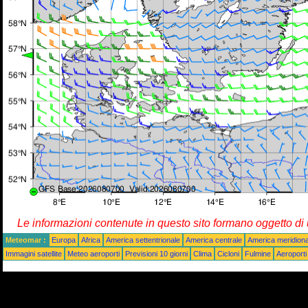
Le informazioni contenute in questo sito formano oggetto d
Meteomar :
Europa
Africa
America settentrionale
America centrale
America meridiona
Immagini satellite
Meteo aeroporti
Previsioni 10 giorni
Clima
Cicloni
Fulmine
Aeroporti