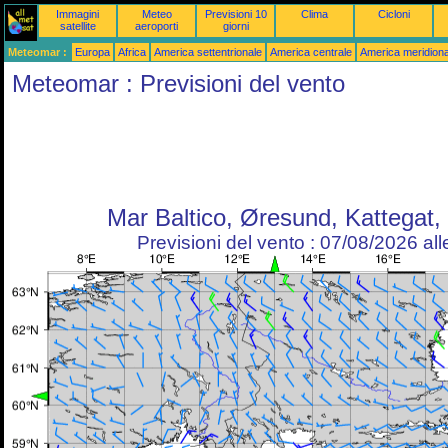
Immagini
Meteo
Previsioni 10
Clima
Cicloni
satellite
aeroporti
giorni
Meteomar :
Europa
Africa
America settentrionale
America centrale
America meridiona
Meteomar : Previsioni del vento
Mar Baltico, Øresund, Kattegat,
Previsioni del vento : 07/08/2026 al