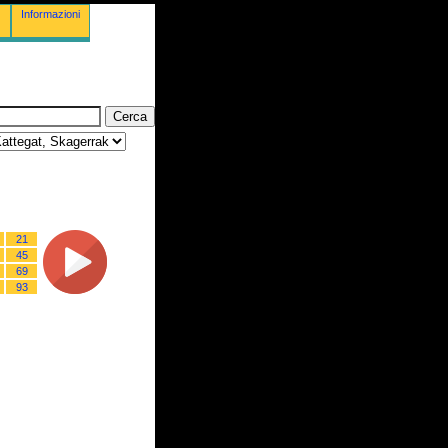
Informazioni
21
45
69
93