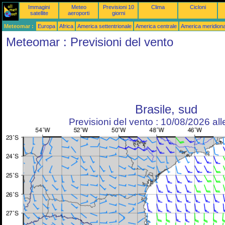
Immagini
Meteo
Previsioni 10
Clima
Cicloni
satellite
aeroporti
giorni
Meteomar :
Europa
Africa
America settentrionale
America centrale
America meridiona
Meteomar : Previsioni del vento
Brasile, sud
Previsioni del vento : 10/08/2026 al