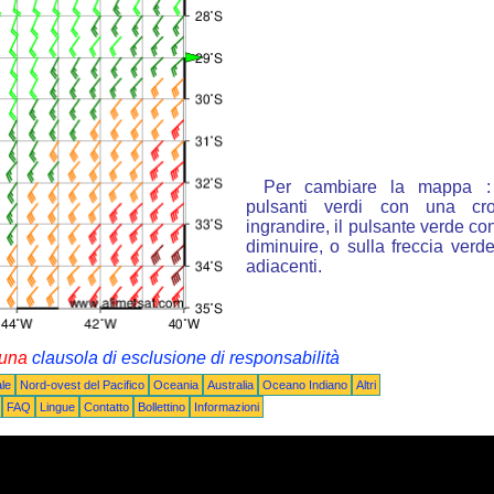
Per cambiare la mappa : 
pulsanti verdi con una cr
ingrandire, il pulsante verde con
diminuire, o sulla freccia ver
adiacenti.
i una
clausola di esclusione di responsabilità
le
Nord-ovest del Pacifico
Oceania
Australia
Oceano Indiano
Altri
FAQ
Lingue
Contatto
Bollettino
Informazioni