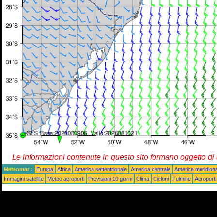
Le informazioni contenute in questo sito formano oggetto d
Meteomar :
Europa
Africa
America settentrionale
America centrale
America meridiona
Immagini satellite
Meteo aeroporti
Previsioni 10 giorni
Clima
Cicloni
Fulmine
Aeroporti