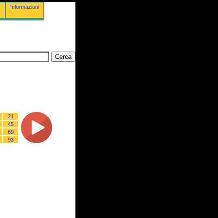
Informazioni
21
45
69
93