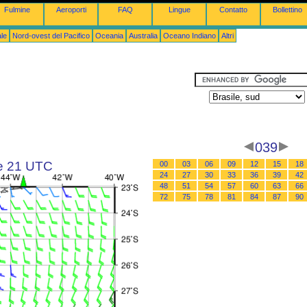
Fulmine
Aeroporti
FAQ
Lingue
Contatto
Bollettino
le
Nord-ovest del Pacifico
Oceania
Australia
Oceano Indiano
Altri
039
le 21 UTC
00
03
06
09
12
15
18
24
27
30
33
36
39
42
48
51
54
57
60
63
66
72
75
78
81
84
87
90