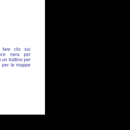
fare clic sui
oce nera per
 un trattino per
de per le mappe