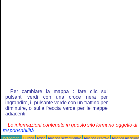
Per cambiare la mappa : fare clic sui
pulsanti verdi con una croce nera per
ingrandire, il pulsante verde con un trattino per
diminuire, o sulla freccia verde per le mappe
adiacenti.
Le informazioni contenute in questo sito formano oggetto d
responsabilità
Meteomar :
Europa
Africa
America settentrionale
America centrale
America meridiona