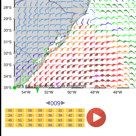
009
00
03
06
09
12
15
18
21
24
27
30
33
36
39
42
45
48
51
54
57
60
63
66
69
72
75
78
81
84
87
90
93