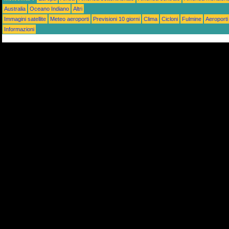
Australia
Oceano Indiano
Altri
Immagini satellite
Meteo aeroporti
Previsioni 10 giorni
Clima
Cicloni
Fulmine
Aeroporti
Informazioni