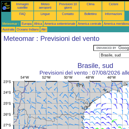
Immagini
Meteo
Previsioni 10
Clima
Cicloni
satellite
aeroporti
giorni
FAQ
Lingue
Contatto
Bollettino
Informazioni
Meteomar :
Europa
Africa
America settentrionale
America centrale
America meridiona
Australia
Oceano Indiano
Altri
Meteomar : Previsioni del vento
Brasile, sud
Previsioni del vento : 07/08/2026 al