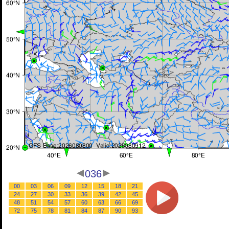
036
00
03
06
09
12
15
18
21
24
27
30
33
36
39
42
45
48
51
54
57
60
63
66
69
72
75
78
81
84
87
90
93