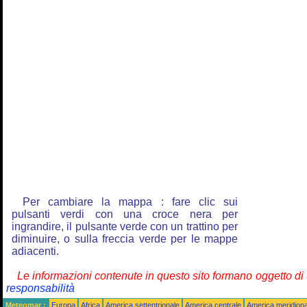
Per cambiare la mappa : fare clic sui
pulsanti verdi con una croce nera per
ingrandire, il pulsante verde con un trattino per
diminuire, o sulla freccia verde per le mappe
adiacenti.
Le informazioni contenute in questo sito formano oggetto d
responsabilità
Meteomar :
Europa
Africa
America settentrionale
America centrale
America meridiona