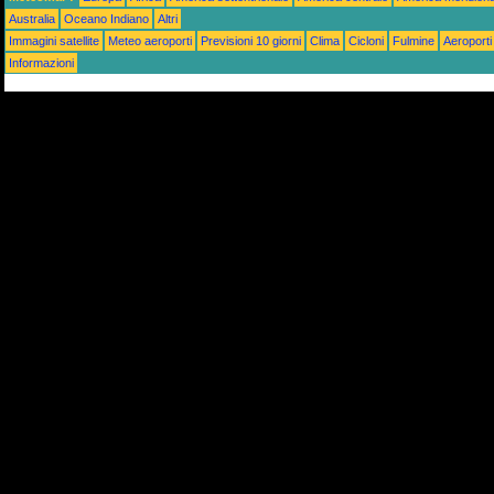
Australia
Oceano Indiano
Altri
Immagini satellite
Meteo aeroporti
Previsioni 10 giorni
Clima
Cicloni
Fulmine
Aeroporti
Informazioni