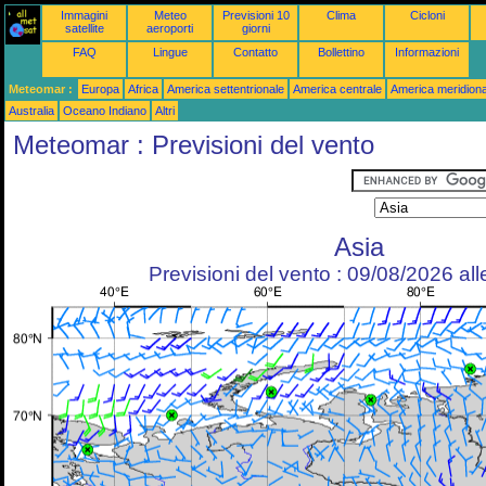
Immagini
Meteo
Previsioni 10
Clima
Cicloni
satellite
aeroporti
giorni
FAQ
Lingue
Contatto
Bollettino
Informazioni
Meteomar :
Europa
Africa
America settentrionale
America centrale
America meridiona
Australia
Oceano Indiano
Altri
Meteomar : Previsioni del vento
Asia
Previsioni del vento : 09/08/2026 al