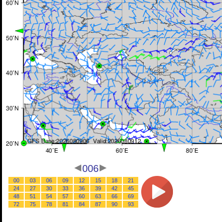
006
00
03
06
09
12
15
18
21
24
27
30
33
36
39
42
45
48
51
54
57
60
63
66
69
72
75
78
81
84
87
90
93