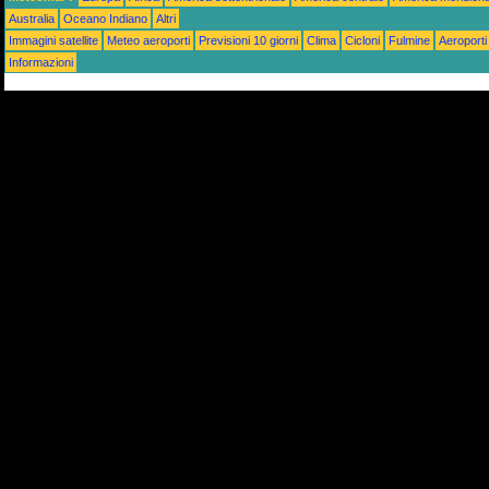
Australia
Oceano Indiano
Altri
Immagini satellite
Meteo aeroporti
Previsioni 10 giorni
Clima
Cicloni
Fulmine
Aeroporti
Informazioni