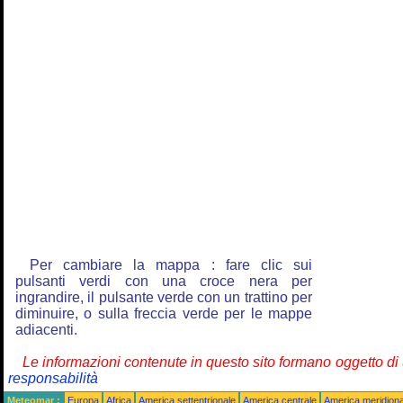
Per cambiare la mappa : fare clic sui
pulsanti verdi con una croce nera per
ingrandire, il pulsante verde con un trattino per
diminuire, o sulla freccia verde per le mappe
adiacenti.
Le informazioni contenute in questo sito formano oggetto d
responsabilità
Meteomar :
Europa
Africa
America settentrionale
America centrale
America meridiona