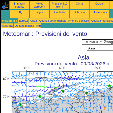
Immagini
Meteo
Previsioni 10
Clima
Cicloni
satellite
aeroporti
giorni
FAQ
Lingue
Contatto
Bollettino
Informazioni
Meteomar :
Europa
Africa
America settentrionale
America centrale
America meridiona
Australia
Oceano Indiano
Altri
Meteomar : Previsioni del vento
Asia
Previsioni del vento : 09/08/2026 al