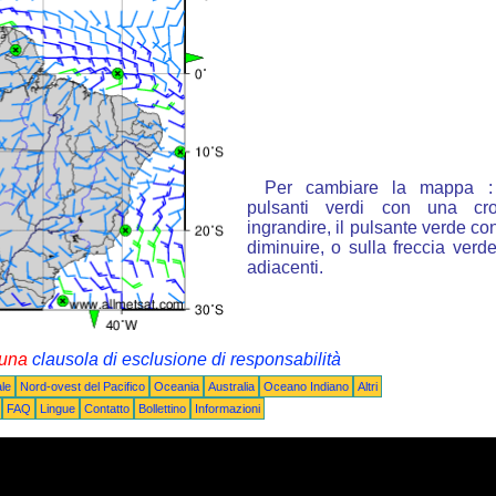
Per cambiare la mappa : 
pulsanti verdi con una cr
ingrandire, il pulsante verde con
diminuire, o sulla freccia ver
adiacenti.
i una
clausola di esclusione di responsabilità
le
Nord-ovest del Pacifico
Oceania
Australia
Oceano Indiano
Altri
FAQ
Lingue
Contatto
Bollettino
Informazioni