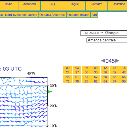
Fulmine
Aeroporti
FAQ
Lingue
Contatto
Bollettino
le
Nord-ovest del Pacifico
Oceania
Australia
Oceano Indiano
Altri
045
le 03 UTC
00
03
06
09
12
15
18
24
27
30
33
36
39
42
48
51
54
57
60
63
66
72
75
78
81
84
87
90