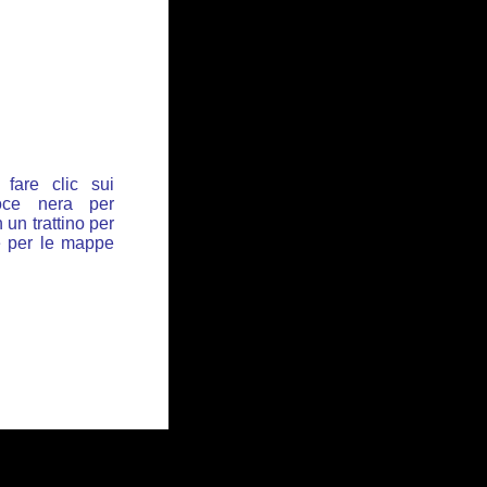
fare clic sui
oce nera per
 un trattino per
de per le mappe