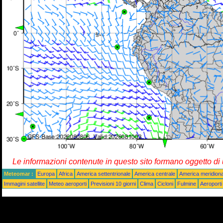
Le informazioni contenute in questo sito formano oggetto d
Meteomar :
Europa
Africa
America settentrionale
America centrale
America meridiona
Immagini satellite
Meteo aeroporti
Previsioni 10 giorni
Clima
Cicloni
Fulmine
Aeroporti