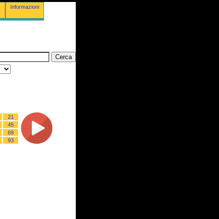
Informazioni
21
45
69
93