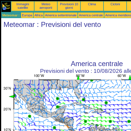
Immagini
Meteo
Previsioni 10
Clima
Cicloni
satellite
aeroporti
giorni
Meteomar :
Europa
Africa
America settentrionale
America centrale
America meridiona
Meteomar : Previsioni del vento
America centrale
Previsioni del vento : 10/08/2026 al