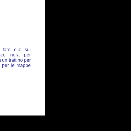
fare clic sui
oce nera per
 un trattino per
de per le mappe