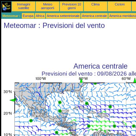
Immagini
Meteo
Previsioni 10
Clima
Cicloni
satellite
aeroporti
giorni
Meteomar :
Europa
Africa
America settentrionale
America centrale
America meridiona
Meteomar : Previsioni del vento
America centrale
Previsioni del vento : 09/08/2026 al