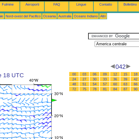
Fulmine
Aeroporti
FAQ
Lingue
Contatto
Bollettino
le
Nord-ovest del Pacifico
Oceania
Australia
Oceano Indiano
Altri
042
le 18 UTC
00
03
06
09
12
15
18
24
27
30
33
36
39
42
48
51
54
57
60
63
66
72
75
78
81
84
87
90