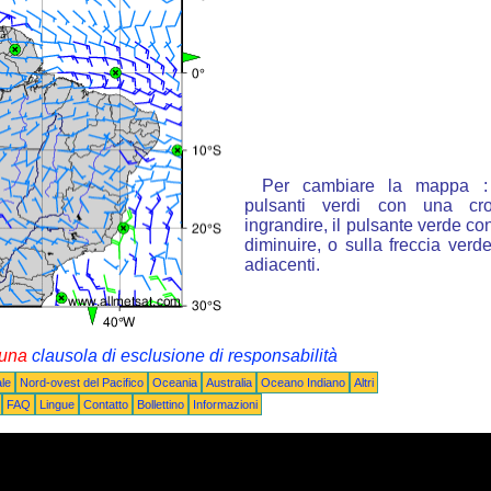
Per cambiare la mappa : 
pulsanti verdi con una cr
ingrandire, il pulsante verde con
diminuire, o sulla freccia ver
adiacenti.
i una
clausola di esclusione di responsabilità
le
Nord-ovest del Pacifico
Oceania
Australia
Oceano Indiano
Altri
FAQ
Lingue
Contatto
Bollettino
Informazioni