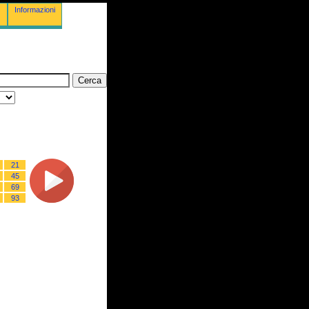
Informazioni
21
45
69
93