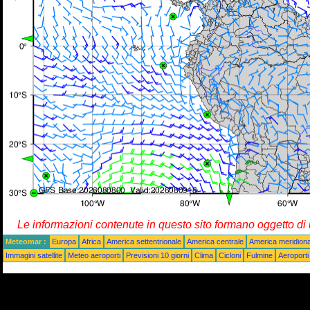
Le informazioni contenute in questo sito formano oggetto d
Meteomar :
Europa
Africa
America settentrionale
America centrale
America meridiona
Immagini satellite
Meteo aeroporti
Previsioni 10 giorni
Clima
Cicloni
Fulmine
Aeroporti