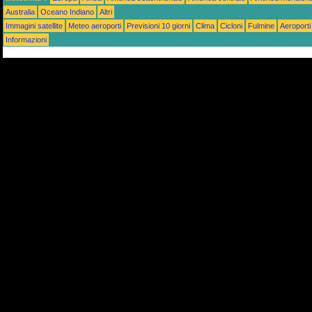
Australia
Oceano Indiano
Altri
Immagini satellite
Meteo aeroporti
Previsioni 10 giorni
Clima
Cicloni
Fulmine
Aeroporti
Informazioni