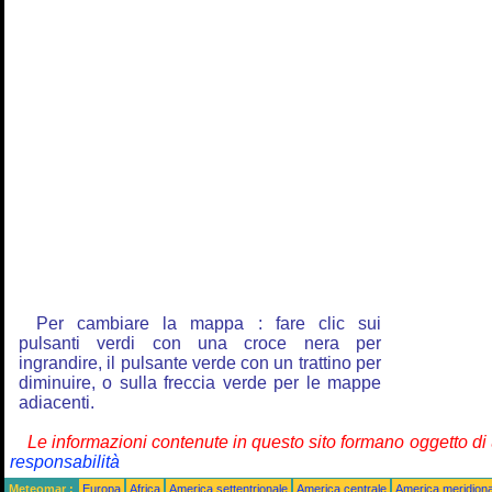
Per cambiare la mappa : fare clic sui
pulsanti verdi con una croce nera per
ingrandire, il pulsante verde con un trattino per
diminuire, o sulla freccia verde per le mappe
adiacenti.
Le informazioni contenute in questo sito formano oggetto d
responsabilità
Meteomar :
Europa
Africa
America settentrionale
America centrale
America meridiona