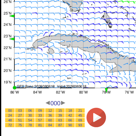
000
00
03
06
09
12
15
18
21
24
27
30
33
36
39
42
45
48
51
54
57
60
63
66
69
72
75
78
81
84
87
90
93