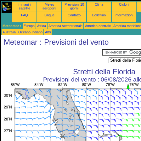
Immagini
Meteo
Previsioni 10
Clima
Cicloni
satellite
aeroporti
giorni
FAQ
Lingue
Contatto
Bollettino
Informazioni
Meteomar :
Europa
Africa
America settentrionale
America centrale
America meridiona
Australia
Oceano Indiano
Altri
Meteomar : Previsioni del vento
Stretti della Florida
Previsioni del vento : 06/08/2026 al