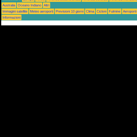
Australia
Oceano Indiano
Altri
Immagini satellite
Meteo aeroporti
Previsioni 10 giorni
Clima
Cicloni
Fulmine
Aeroporti
Informazioni