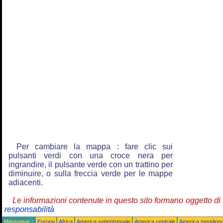
Per cambiare la mappa : fare clic sui
pulsanti verdi con una croce nera per
ingrandire, il pulsante verde con un trattino per
diminuire, o sulla freccia verde per le mappe
adiacenti.
Le informazioni contenute in questo sito formano oggetto d
responsabilità
Meteomar :
Europa
Africa
America settentrionale
America centrale
America meridiona