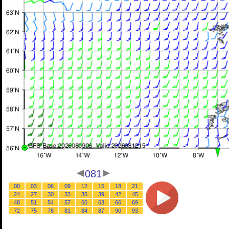
081
00
03
06
09
12
15
18
21
24
27
30
33
36
39
42
45
48
51
54
57
60
63
66
69
72
75
78
81
84
87
90
93