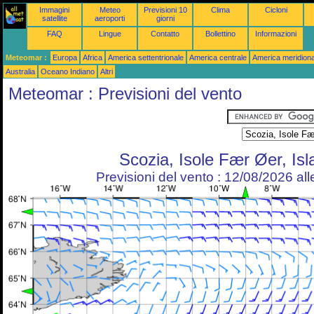
Immagini
Meteo
Previsioni 10
Clima
Cicloni
satellite
aeroporti
giorni
FAQ
Lingue
Contatto
Bollettino
Informazioni
Meteomar :
Europa
Africa
America settentrionale
America centrale
America meridiona
Australia
Oceano Indiano
Altri
Meteomar : Previsioni del vento
Scozia, Isole Fær Øer, Is
Previsioni del vento : 12/08/2026 al