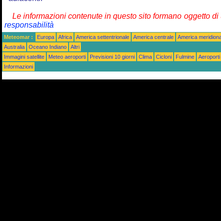
Le informazioni contenute in questo sito formano oggetto d
responsabilità
Meteomar :
Europa
Africa
America settentrionale
America centrale
America meridiona
Australia
Oceano Indiano
Altri
Immagini satellite
Meteo aeroporti
Previsioni 10 giorni
Clima
Cicloni
Fulmine
Aeroporti
Informazioni