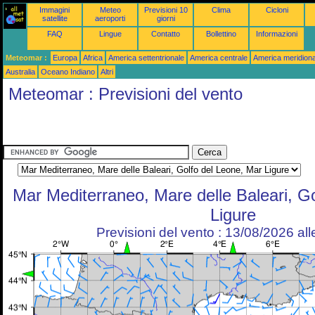
Immagini
Meteo
Previsioni 10
Clima
Cicloni
satellite
aeroporti
giorni
FAQ
Lingue
Contatto
Bollettino
Informazioni
Meteomar :
Europa
Africa
America settentrionale
America centrale
America meridiona
Australia
Oceano Indiano
Altri
Meteomar : Previsioni del vento
Mar Mediterraneo, Mare delle Baleari, G
Ligure
Previsioni del vento : 13/08/2026 al