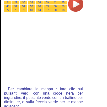
24
27
30
33
36
39
42
45
48
51
54
57
60
63
66
69
72
75
78
81
84
87
90
93
Per cambiare la mappa : fare clic sui
pulsanti verdi con una croce nera per
ingrandire, il pulsante verde con un trattino per
diminuire, o sulla freccia verde per le mappe
adiacenti.