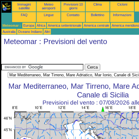
Immagini
Meteo
Previsioni 10
Clima
Cicloni
satellite
aeroporti
giorni
FAQ
Lingue
Contatto
Bollettino
Informazioni
Meteomar :
Europa
Africa
America settentrionale
America centrale
America meridiona
Australia
Oceano Indiano
Altri
Meteomar : Previsioni del vento
Mar Mediterraneo, Mar Tirreno, Mare Adr
Canale di Sicilia
Previsioni del vento : 07/08/2026 al