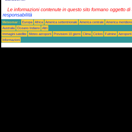
Le informazioni contenute in questo sito formano oggetto d
responsabilità
Meteomar :
Europa
Africa
America settentrionale
America centrale
America meridiona
Australia
Oceano Indiano
Altri
Immagini satellite
Meteo aeroporti
Previsioni 10 giorni
Clima
Cicloni
Fulmine
Aeroporti
Informazioni