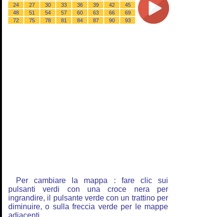
24
27
30
33
36
39
42
45
48
51
54
57
60
63
66
69
72
75
78
81
84
87
90
93
Per cambiare la mappa : fare clic sui
pulsanti verdi con una croce nera per
ingrandire, il pulsante verde con un trattino per
diminuire, o sulla freccia verde per le mappe
adiacenti.