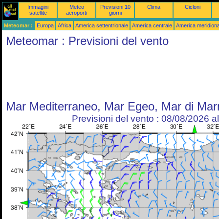
Immagini
Meteo
Previsioni 10
Clima
Cicloni
satellite
aeroporti
giorni
Meteomar :
Europa
Africa
America settentrionale
America centrale
America meridiona
Meteomar : Previsioni del vento
Mar Mediterraneo, Mar Egeo, Mar di Mar
Previsioni del vento : 08/08/2026 