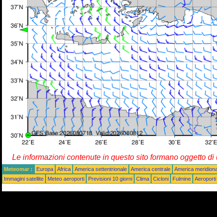
Le informazioni contenute in questo sito formano oggetto d
Meteomar :
Europa
Africa
America settentrionale
America centrale
America meridiona
Immagini satellite
Meteo aeroporti
Previsioni 10 giorni
Clima
Cicloni
Fulmine
Aeroporti