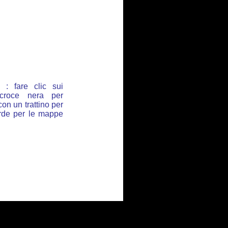
: fare clic sui
croce nera per
con un trattino per
erde per le mappe