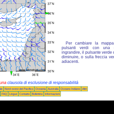
Per cambiare la mappa 
pulsanti verdi con una 
ingrandire, il pulsante verde 
diminuire, o sulla freccia v
adiacenti.
i una
clausola di esclusione di responsabilità
le
Nord-ovest del Pacifico
Oceania
Australia
Oceano Indiano
Altri
FAQ
Lingue
Contatto
Bollettino
Informazioni