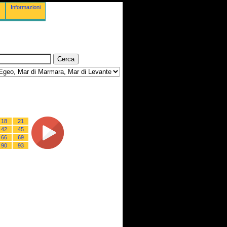
Informazioni
18
21
42
45
66
69
90
93