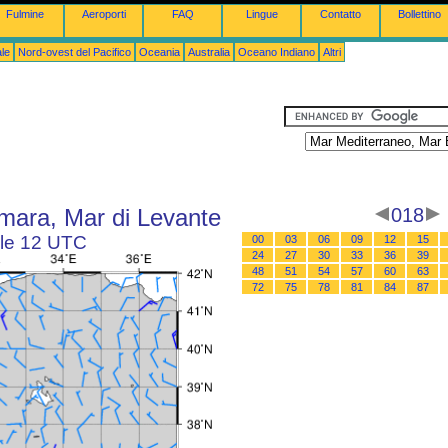
Fulmine
Aeroporti
FAQ
Lingue
Contatto
Bollettino
le
Nord-ovest del Pacifico
Oceania
Australia
Oceano Indiano
Altri
mara, Mar di Levante
018
alle 12 UTC
00
03
06
09
12
15
24
27
30
33
36
39
48
51
54
57
60
63
72
75
78
81
84
87