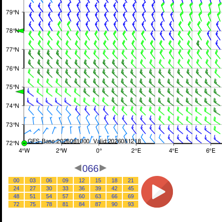
066
00
03
06
09
12
15
18
21
24
27
30
33
36
39
42
45
48
51
54
57
60
63
66
69
72
75
78
81
84
87
90
93