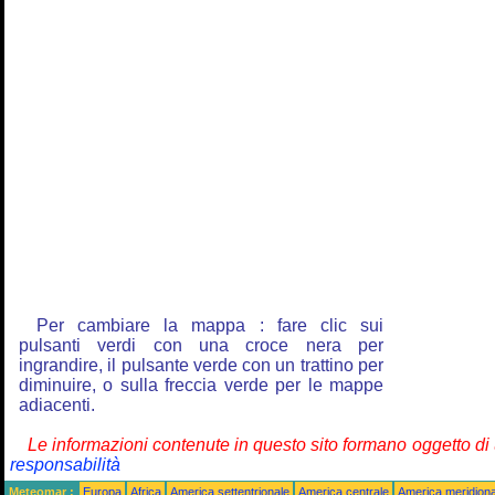
Per cambiare la mappa : fare clic sui
pulsanti verdi con una croce nera per
ingrandire, il pulsante verde con un trattino per
diminuire, o sulla freccia verde per le mappe
adiacenti.
Le informazioni contenute in questo sito formano oggetto d
responsabilità
Meteomar :
Europa
Africa
America settentrionale
America centrale
America meridiona