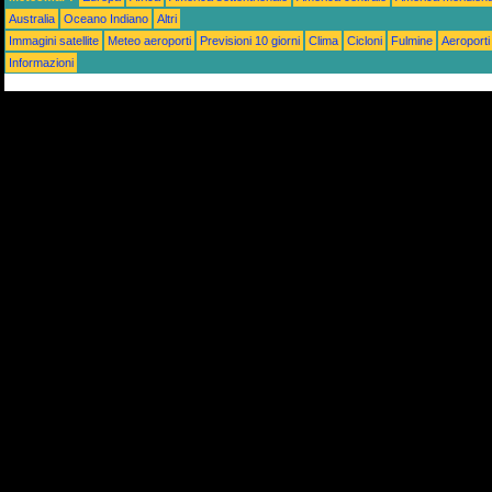
Australia
Oceano Indiano
Altri
Immagini satellite
Meteo aeroporti
Previsioni 10 giorni
Clima
Cicloni
Fulmine
Aeroporti
Informazioni