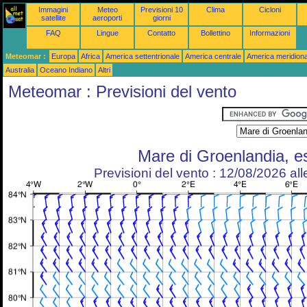
Immagini
Meteo
Previsioni 10
Clima
Cicloni
satellite
aeroporti
giorni
FAQ
Lingue
Contatto
Bollettino
Informazioni
Meteomar :
Europa
Africa
America settentrionale
America centrale
America meridiona
Australia
Oceano Indiano
Altri
Meteomar : Previsioni del vento
Mare di Groenlandia, e
Previsioni del vento : 12/08/2026 al