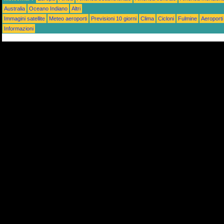
Australia
Oceano Indiano
Altri
Immagini satellite
Meteo aeroporti
Previsioni 10 giorni
Clima
Cicloni
Fulmine
Aeroporti
Informazioni