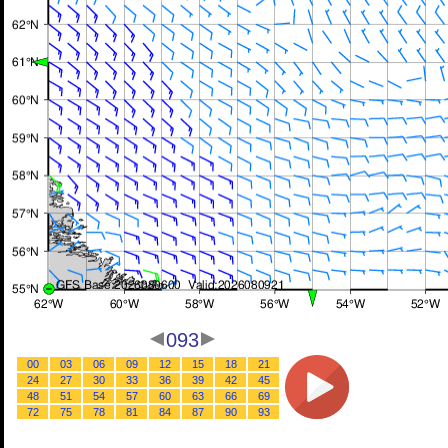
093
00
03
06
09
12
15
18
21
24
27
30
33
36
39
42
45
48
51
54
57
60
63
66
69
72
75
78
81
84
87
90
93