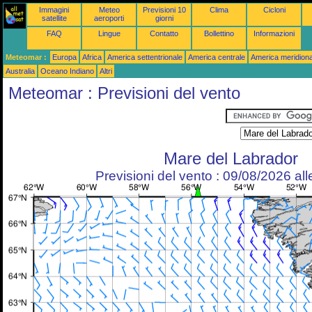
Immagini
Meteo
Previsioni 10
Clima
Cicloni
satellite
aeroporti
giorni
FAQ
Lingue
Contatto
Bollettino
Informazioni
Meteomar :
Europa
Africa
America settentrionale
America centrale
America meridiona
Australia
Oceano Indiano
Altri
Meteomar : Previsioni del vento
Mare del Labrador
Previsioni del vento : 09/08/2026 al