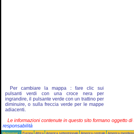
Per cambiare la mappa : fare clic sui
pulsanti verdi con una croce nera per
ingrandire, il pulsante verde con un trattino per
diminuire, o sulla freccia verde per le mappe
adiacenti.
Le informazioni contenute in questo sito formano oggetto d
responsabilità
Meteomar :
Europa
Africa
America settentrionale
America centrale
America meridiona