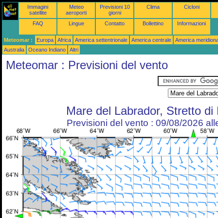
Immagini
Meteo
Previsioni 10
Clima
Cicloni
satellite
aeroporti
giorni
FAQ
Lingue
Contatto
Bollettino
Informazioni
Meteomar :
Europa
Africa
America settentrionale
America centrale
America meridiona
Australia
Oceano Indiano
Altri
Meteomar : Previsioni del vento
Mare del Labrador, Stretto d
Previsioni del vento : 09/08/2026 al