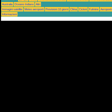
Australia
Oceano Indiano
Altri
Immagini satellite
Meteo aeroporti
Previsioni 10 giorni
Clima
Cicloni
Fulmine
Aeroporti
Informazioni