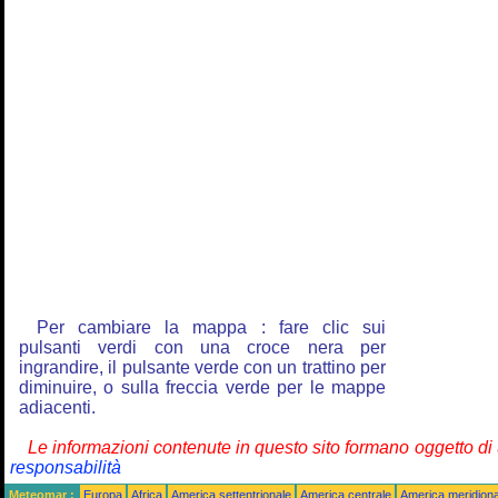
Per cambiare la mappa : fare clic sui
pulsanti verdi con una croce nera per
ingrandire, il pulsante verde con un trattino per
diminuire, o sulla freccia verde per le mappe
adiacenti.
Le informazioni contenute in questo sito formano oggetto d
responsabilità
Meteomar :
Europa
Africa
America settentrionale
America centrale
America meridiona