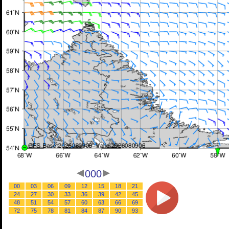
000
00
03
06
09
12
15
18
21
24
27
30
33
36
39
42
45
48
51
54
57
60
63
66
69
72
75
78
81
84
87
90
93