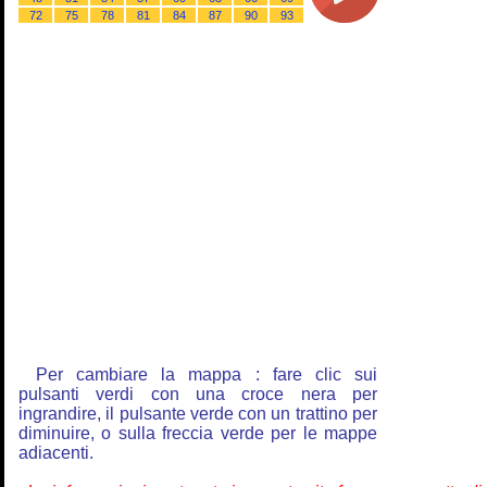
72
75
78
81
84
87
90
93
Per cambiare la mappa : fare clic sui
pulsanti verdi con una croce nera per
ingrandire, il pulsante verde con un trattino per
diminuire, o sulla freccia verde per le mappe
adiacenti.