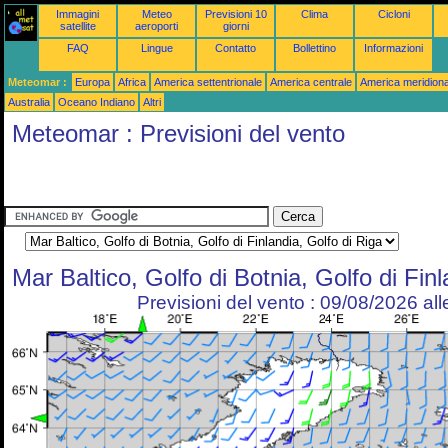
Immagini
Meteo
Previsioni 10
Clima
Cicloni
satellite
aeroporti
giorni
FAQ
Lingue
Contatto
Bollettino
Informazioni
Meteomar :
Europa
Africa
America settentrionale
America centrale
America meridiona
Australia
Oceano Indiano
Altri
Meteomar : Previsioni del vento
Mar Baltico, Golfo di Botnia, Golfo di Finl
Previsioni del vento : 09/08/2026 al