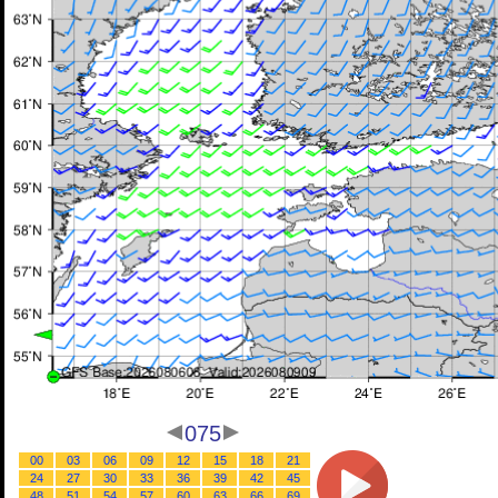
075
00
03
06
09
12
15
18
21
24
27
30
33
36
39
42
45
48
51
54
57
60
63
66
69