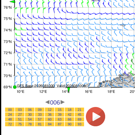
006
00
03
06
09
12
15
18
21
24
27
30
33
36
39
42
45
48
51
54
57
60
63
66
69
72
75
78
81
84
87
90
93