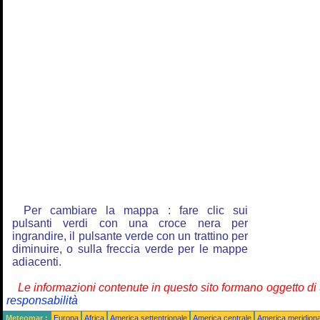
Per cambiare la mappa : fare clic sui
pulsanti verdi con una croce nera per
ingrandire, il pulsante verde con un trattino per
diminuire, o sulla freccia verde per le mappe
adiacenti.
Le informazioni contenute in questo sito formano oggetto d
responsabilità
Meteomar :
Europa
Africa
America settentrionale
America centrale
America meridiona