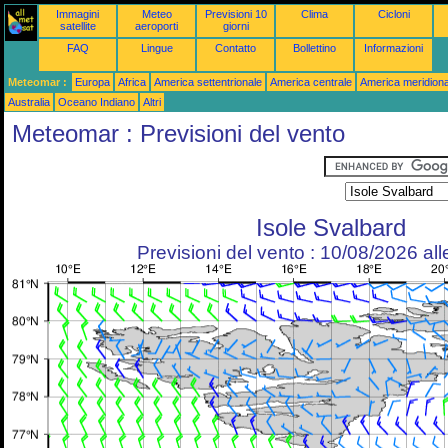
Immagini
Meteo
Previsioni 10
Clima
Cicloni
satellite
aeroporti
giorni
FAQ
Lingue
Contatto
Bollettino
Informazioni
Meteomar :
Europa
Africa
America settentrionale
America centrale
America meridiona
Australia
Oceano Indiano
Altri
Meteomar : Previsioni del vento
Isole Svalbard
Previsioni del vento : 10/08/2026 al