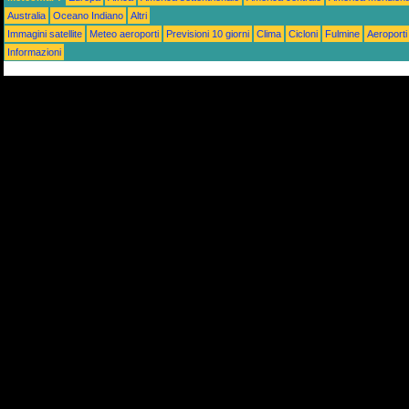
Australia
Oceano Indiano
Altri
Immagini satellite
Meteo aeroporti
Previsioni 10 giorni
Clima
Cicloni
Fulmine
Aeroporti
Informazioni