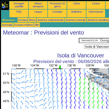
Immagini
Meteo
Previsioni 10
Clima
Cicloni
satellite
aeroporti
giorni
FAQ
Lingue
Contatto
Bollettino
Informazioni
Meteomar :
Europa
Africa
America settentrionale
America centrale
America meridiona
Australia
Oceano Indiano
Altri
Meteomar : Previsioni del vento
Isola di Vancouver
Previsioni del vento : 06/08/2026 al