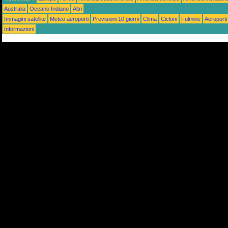
Australia
Oceano Indiano
Altri
Immagini satellite
Meteo aeroporti
Previsioni 10 giorni
Clima
Cicloni
Fulmine
Aeroporti
Informazioni