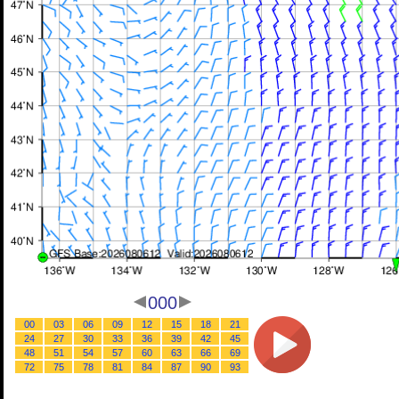
000
00
03
06
09
12
15
18
21
24
27
30
33
36
39
42
45
48
51
54
57
60
63
66
69
72
75
78
81
84
87
90
93