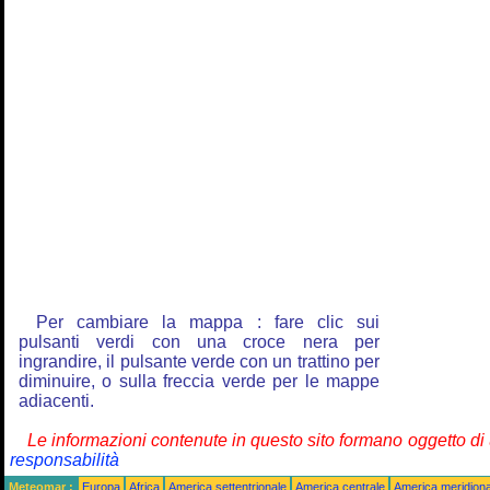
Per cambiare la mappa : fare clic sui
pulsanti verdi con una croce nera per
ingrandire, il pulsante verde con un trattino per
diminuire, o sulla freccia verde per le mappe
adiacenti.
Le informazioni contenute in questo sito formano oggetto d
responsabilità
Meteomar :
Europa
Africa
America settentrionale
America centrale
America meridiona