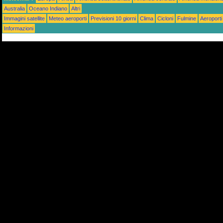
Australia
Oceano Indiano
Altri
Immagini satellite
Meteo aeroporti
Previsioni 10 giorni
Clima
Cicloni
Fulmine
Aeroporti
Informazioni