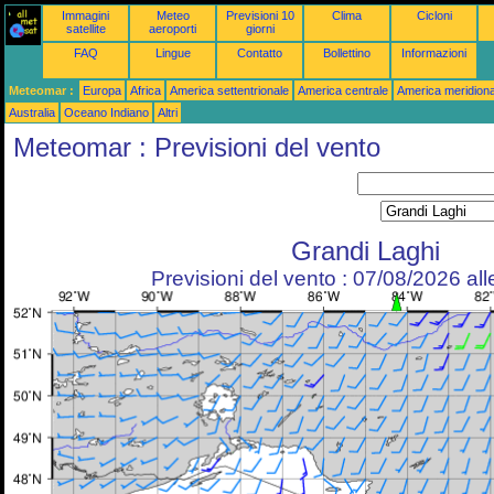
Immagini
Meteo
Previsioni 10
Clima
Cicloni
satellite
aeroporti
giorni
FAQ
Lingue
Contatto
Bollettino
Informazioni
Meteomar :
Europa
Africa
America settentrionale
America centrale
America meridiona
Australia
Oceano Indiano
Altri
Meteomar : Previsioni del vento
Grandi Laghi
Previsioni del vento : 07/08/2026 al