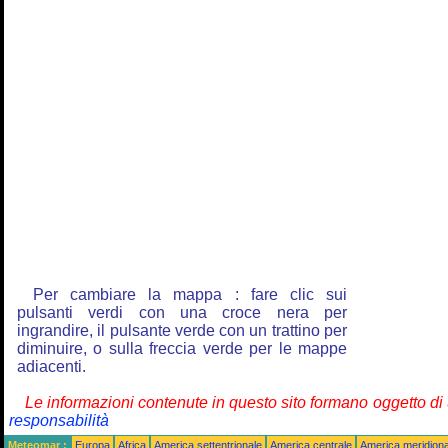
Per cambiare la mappa : fare clic sui
pulsanti verdi con una croce nera per
ingrandire, il pulsante verde con un trattino per
diminuire, o sulla freccia verde per le mappe
adiacenti.
Le informazioni contenute in questo sito formano oggetto d
responsabilità
Meteomar :
Europa
Africa
America settentrionale
America centrale
America meridiona