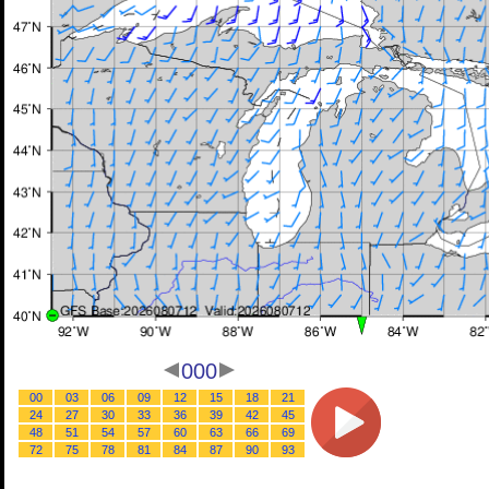
000
00
03
06
09
12
15
18
21
24
27
30
33
36
39
42
45
48
51
54
57
60
63
66
69
72
75
78
81
84
87
90
93