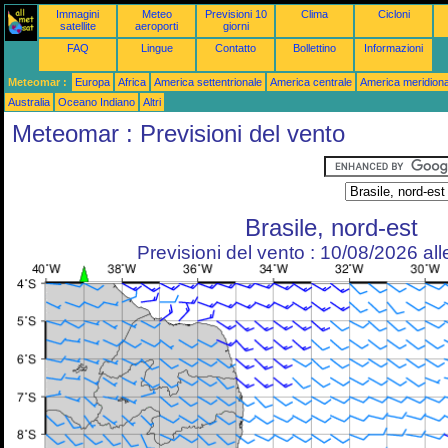
Immagini
Meteo
Previsioni 10
Clima
Cicloni
satellite
aeroporti
giorni
FAQ
Lingue
Contatto
Bollettino
Informazioni
Meteomar :
Europa
Africa
America settentrionale
America centrale
America meridiona
Australia
Oceano Indiano
Altri
Meteomar : Previsioni del vento
Brasile, nord-est
Previsioni del vento : 10/08/2026 al