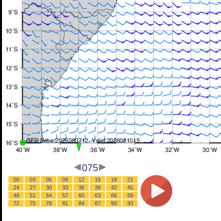
075
00
03
06
09
12
15
18
21
24
27
30
33
36
39
42
45
48
51
54
57
60
63
66
69
72
75
78
81
84
87
90
93