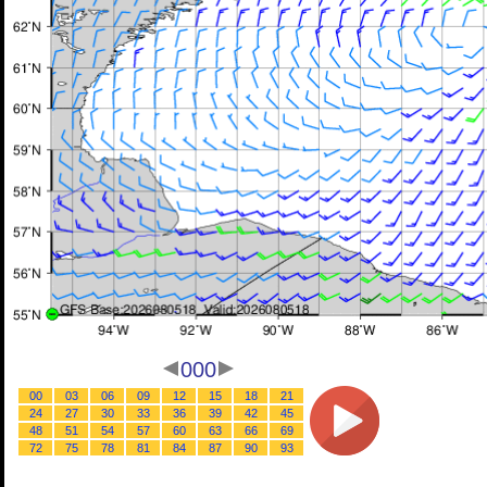
000
00
03
06
09
12
15
18
21
24
27
30
33
36
39
42
45
48
51
54
57
60
63
66
69
72
75
78
81
84
87
90
93