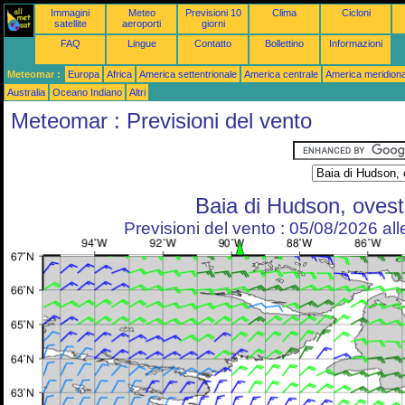
Immagini
Meteo
Previsioni 10
Clima
Cicloni
satellite
aeroporti
giorni
FAQ
Lingue
Contatto
Bollettino
Informazioni
Meteomar :
Europa
Africa
America settentrionale
America centrale
America meridiona
Australia
Oceano Indiano
Altri
Meteomar : Previsioni del vento
Baia di Hudson, ovest
Previsioni del vento : 05/08/2026 al