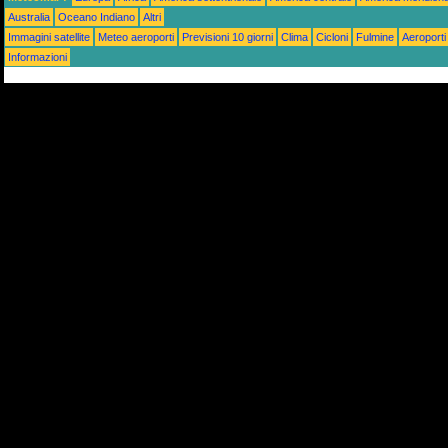
Australia
Oceano Indiano
Altri
Immagini satellite
Meteo aeroporti
Previsioni 10 giorni
Clima
Cicloni
Fulmine
Aeroporti
Informazioni