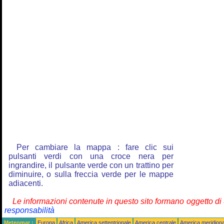
Per cambiare la mappa : fare clic sui
pulsanti verdi con una croce nera per
ingrandire, il pulsante verde con un trattino per
diminuire, o sulla freccia verde per le mappe
adiacenti.
Le informazioni contenute in questo sito formano oggetto d
responsabilità
Meteomar :
Europa
Africa
America settentrionale
America centrale
America meridiona