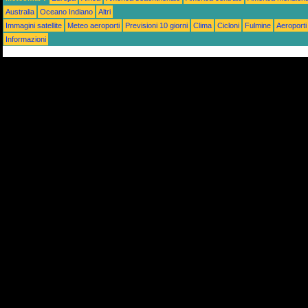
Australia
Oceano Indiano
Altri
Immagini satellite
Meteo aeroporti
Previsioni 10 giorni
Clima
Cicloni
Fulmine
Aeroporti
Informazioni