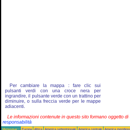
Per cambiare la mappa : fare clic sui
pulsanti verdi con una croce nera per
ingrandire, il pulsante verde con un trattino per
diminuire, o sulla freccia verde per le mappe
adiacenti.
Le informazioni contenute in questo sito formano oggetto d
responsabilità
Meteomar :
Europa
Africa
America settentrionale
America centrale
America meridiona