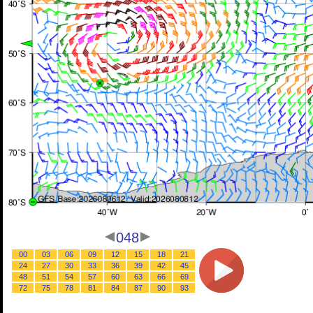
048
00
03
06
09
12
15
18
21
24
27
30
33
36
39
42
45
48
51
54
57
60
63
66
69
72
75
78
81
84
87
90
93