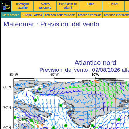
Immagini
Meteo
Previsioni 10
Clima
Cicloni
satellite
aeroporti
giorni
Meteomar :
Europa
Africa
America settentrionale
America centrale
America meridiona
Meteomar : Previsioni del vento
Atlantico nord
Previsioni del vento : 09/08/2026 al