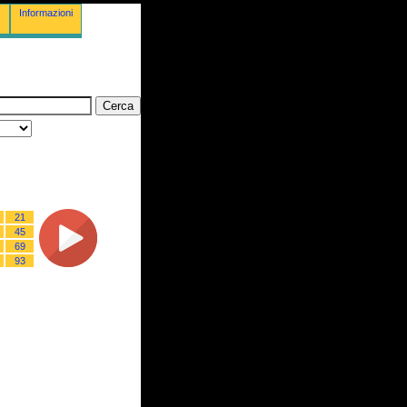
Informazioni
21
45
69
93