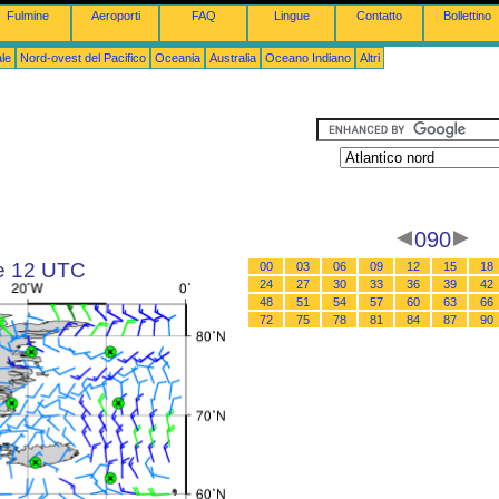
Fulmine
Aeroporti
FAQ
Lingue
Contatto
Bollettino
le
Nord-ovest del Pacifico
Oceania
Australia
Oceano Indiano
Altri
090
le 12 UTC
00
03
06
09
12
15
18
24
27
30
33
36
39
42
48
51
54
57
60
63
66
72
75
78
81
84
87
90