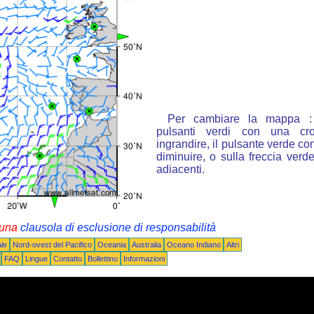
Per cambiare la mappa : 
pulsanti verdi con una cr
ingrandire, il pulsante verde con
diminuire, o sulla freccia ver
adiacenti.
i una
clausola di esclusione di responsabilità
le
Nord-ovest del Pacifico
Oceania
Australia
Oceano Indiano
Altri
FAQ
Lingue
Contatto
Bollettino
Informazioni