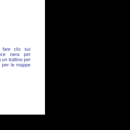
fare clic sui
oce nera per
 un trattino per
de per le mappe