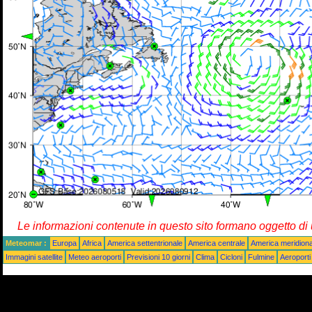
Le informazioni contenute in questo sito formano oggetto d
Meteomar :
Europa
Africa
America settentrionale
America centrale
America meridiona
Immagini satellite
Meteo aeroporti
Previsioni 10 giorni
Clima
Cicloni
Fulmine
Aeroporti