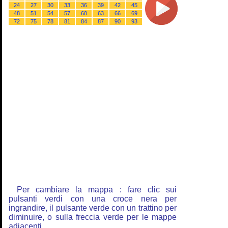
24
27
30
33
36
39
42
45
48
51
54
57
60
63
66
69
72
75
78
81
84
87
90
93
Per cambiare la mappa : fare clic sui
pulsanti verdi con una croce nera per
ingrandire, il pulsante verde con un trattino per
diminuire, o sulla freccia verde per le mappe
adiacenti.