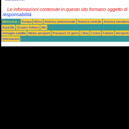
Le informazioni contenute in questo sito formano oggetto d
responsabilità
Meteomar :
Europa
Africa
America settentrionale
America centrale
America meridiona
Australia
Oceano Indiano
Altri
Immagini satellite
Meteo aeroporti
Previsioni 10 giorni
Clima
Cicloni
Fulmine
Aeroporti
Informazioni