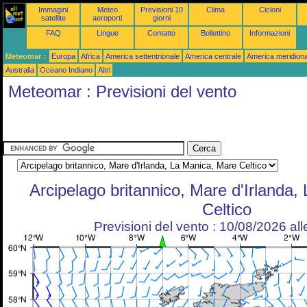
Immagini
Meteo
Previsioni 10
Clima
Cicloni
satellite
aeroporti
giorni
FAQ
Lingue
Contatto
Bollettino
Informazioni
Meteomar :
Europa
Africa
America settentrionale
America centrale
America meridiona
Australia
Oceano Indiano
Altri
Meteomar : Previsioni del vento
Arcipelago britannico, Mare d'Irlanda
Celtico
Previsioni del vento : 10/08/2026 al