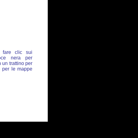
fare clic sui
oce nera per
 un trattino per
de per le mappe