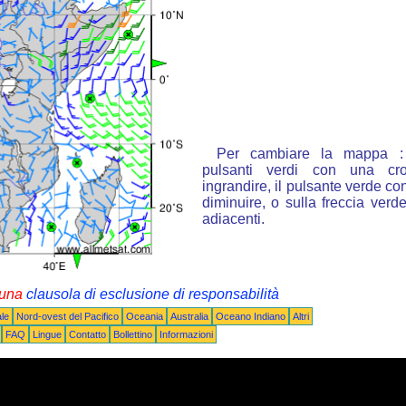
Per cambiare la mappa : 
pulsanti verdi con una cr
ingrandire, il pulsante verde con
diminuire, o sulla freccia ver
adiacenti.
i una
clausola di esclusione di responsabilità
le
Nord-ovest del Pacifico
Oceania
Australia
Oceano Indiano
Altri
FAQ
Lingue
Contatto
Bollettino
Informazioni