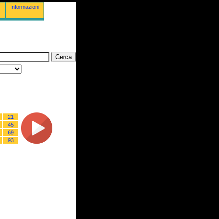
Informazioni
21
45
69
93