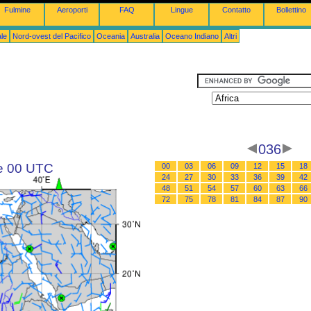
Fulmine
Aeroporti
FAQ
Lingue
Contatto
Bollettino
le
Nord-ovest del Pacifico
Oceania
Australia
Oceano Indiano
Altri
036
le 00 UTC
00
03
06
09
12
15
18
24
27
30
33
36
39
42
48
51
54
57
60
63
66
72
75
78
81
84
87
90