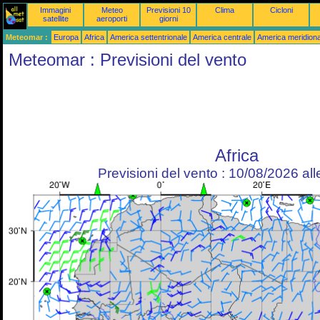
Immagini
Meteo
Previsioni 10
Clima
Cicloni
satellite
aeroporti
giorni
Meteomar :
Europa
Africa
America settentrionale
America centrale
America meridiona
Meteomar : Previsioni del vento
Africa
Previsioni del vento : 10/08/2026 al