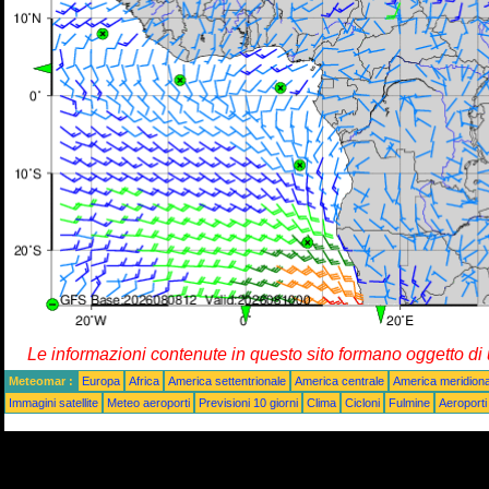
Le informazioni contenute in questo sito formano oggetto d
Meteomar :
Europa
Africa
America settentrionale
America centrale
America meridiona
Immagini satellite
Meteo aeroporti
Previsioni 10 giorni
Clima
Cicloni
Fulmine
Aeroporti