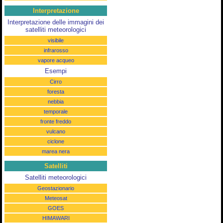
Interpretazione
Interpretazione delle immagini dei
satelliti meteorologici
visibile
infrarosso
vapore acqueo
Esempi
Cirro
foresta
nebbia
temporale
fronte freddo
vulcano
ciclone
marea nera
Satelliti
Satelliti meteorologici
Geostazionario
Meteosat
GOES
HIMAWARI