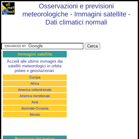
Osservazioni e previsioni
meteorologiche - Immagini satellite -
Dati climatici normali
Immagini satellite
Accedi alle ultime immagini dai
satelliti meteorologici in orbita
polare e geostazionari.
Europa
Africa
America settentrionale
America meridionale
Asia
Australia-Oceania
Mondo
Previsioni del tempo