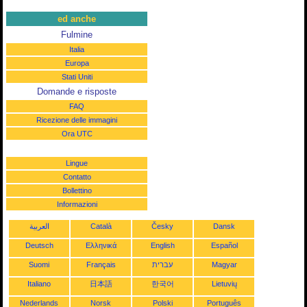
ed anche
Fulmine
Italia
Europa
Stati Uniti
Domande e risposte
FAQ
Ricezione delle immagini
Ora UTC
Lingue
Contatto
Bollettino
Informazioni
العربية
Català
Česky
Dansk
Deutsch
Ελληνικά
English
Español
Suomi
Français
עברית
Magyar
Italiano
日本語
한국어
Lietuvių
Nederlands
Norsk
Polski
Português