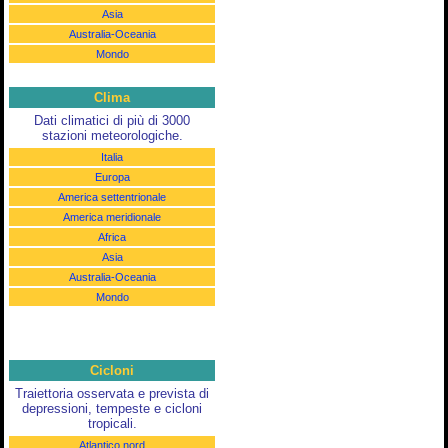
Asia
Australia-Oceania
Mondo
Clima
Dati climatici di più di 3000
stazioni meteorologiche.
Italia
Europa
America settentrionale
America meridionale
Africa
Asia
Australia-Oceania
Mondo
Cicloni
Traiettoria osservata e prevista di
depressioni, tempeste e cicloni
tropicali.
Atlantico nord