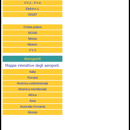
FY-2
-
FY-4
Elektro–L
INSAT
Orbita polare
NOAA
Metop
Meteor
FY-3
Aeroporti
Mappe interattive degli aeroporti.
Italia
Europa
America settentrionale
America meridionale
Africa
Asia
Australia-Oceania
Mondo