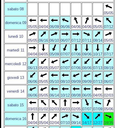
sabato 08
05/05
domenica 09
05/05
04/04
06/09
06/06
04/06
04/06
05/05
07/12
lunedi 10
05/05
06/16
06/10
06/07
07/12
07/11
08/14
05/05
martedì 11
04/04
04/05
05/09
07/07
07/06
09/06
10/17
07/17
mercoledì 12
06/13
05/05
05/07
07/07
07/06
08/06
07/13
08/19
giovedi 13
06/06
05/05
05/10
08/10
09/09
09/09
07/13
06/07
venerdì 14
06/06
05/05
06/14
10/12
08/08
06/05
04/05
02/03
sabato 15
03/03
01/02
02/03
04/03
02/05
07/07
07/09
05/06
domenica 16
04/04
05/04
02/04
07/10
09/14
14/17
12/27
18/35