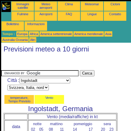
Immagini
Meteo
Clima
Meteomar
Cicloni
satellite
aeroporti
Fulmine
Aeroporti
FAQ
Lingue
Contatto
Bollettino
Informazioni
Tempo :
Europa
Africa
America settentrionale
America meridionale
Asia
Australia-Oceania
Altri
Previsioni meteo a 10 giorni
Città :
temperature,
Vento
Tempo Previsto
Ingolstadt, Germania
Vento (media/raffiche) in kt
notte
mattino
pomeriggio
sera
data
02
05
08
11
14
17
20
23