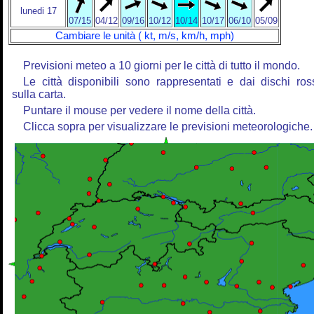
lunedi 17
07/15
04/12
09/16
10/12
10/14
10/17
06/10
05/09
Cambiare le unità ( kt, m/s, km/h, mph)
Previsioni meteo a 10 giorni per le città di tutto il mondo.
Le città disponibili sono rappresentati e dai dischi ros
sulla carta.
Puntare il mouse per vedere il nome della città.
Clicca sopra per visualizzare le previsioni meteorologiche.