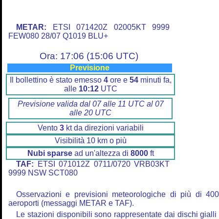
METAR:
ETSI 071420Z 02005KT 9999
FEW080 28/07 Q1019 BLU+
Ora: 17:06 (15:06 UTC)
Previsione
Il bollettino è stato emesso
4
ore e
54
minuti fa,
alle
10:12
UTC
Previsione valida dal 07 alle 11 UTC al 07
alle 20 UTC
Vento
3
kt da direzioni variabili
Visibilità 10 km o più
Nubi sparse
ad un'altezza di
8000
ft
TAF:
ETSI 071012Z 0711/0720 VRB03KT
9999 NSW SCT080
Osservazioni e previsioni meteorologiche di più di 40
aeroporti (messaggi METAR e TAF).
Le stazioni disponibili sono rappresentate dai dischi gialli