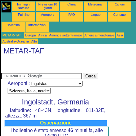
Immagini
Previsioni 10
Clima
Meteomar
Cicloni
satellite
giorni
Fulmine
Aeroporti
FAQ
Lingue
Contatto
Bollettino
Informazioni
METAR-TAF:
Europa
Africa
America settentrionale
America meridionale
Asia
Australia-Oceania
Altri
METAR-TAF
Aeroporti :
Ingolstadt, Germania
latitudine: 48-43N, longitudine: 011-32E,
altezza: 367 m
Osservazione
Il bollettino è stato emesso
46
minuti fa, alle
14:20
UTC