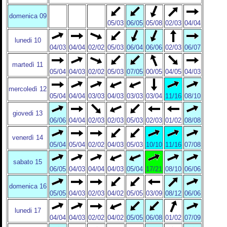
domenica 09
05/03
06/05
05/08
02/03
04/04
lunedi 10
04/03
04/04
02/02
05/03
06/04
06/06
02/03
06/07
martedì 11
05/04
04/03
02/02
05/03
07/05
00/05
04/05
04/03
mercoledì 12
05/04
04/04
03/03
04/03
03/03
03/04
11/16
08/10
giovedi 13
06/06
04/04
02/03
02/03
05/03
02/03
01/02
08/08
venerdì 14
05/04
05/04
02/02
04/03
05/03
10/10
11/16
07/08
sabato 15
06/05
04/03
04/04
04/03
05/04
17/21
08/10
06/06
domenica 16
05/05
04/03
02/03
04/02
05/05
03/09
08/12
06/06
lunedi 17
04/04
04/03
02/02
04/02
05/05
06/08
01/02
07/09