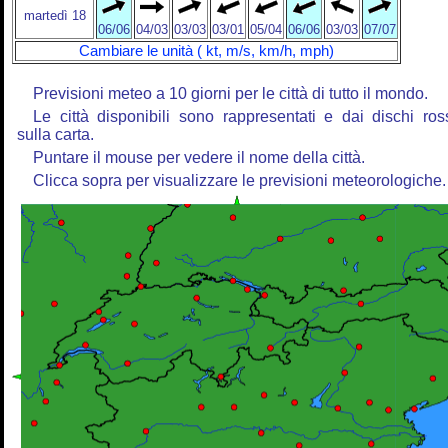
martedì 18
06/06
04/03
03/03
03/01
05/04
06/06
03/03
07/07
Cambiare le unità ( kt, m/s, km/h, mph)
Previsioni meteo a 10 giorni per le città di tutto il mondo.
Le città disponibili sono rappresentati e dai dischi ros
sulla carta.
Puntare il mouse per vedere il nome della città.
Clicca sopra per visualizzare le previsioni meteorologiche.