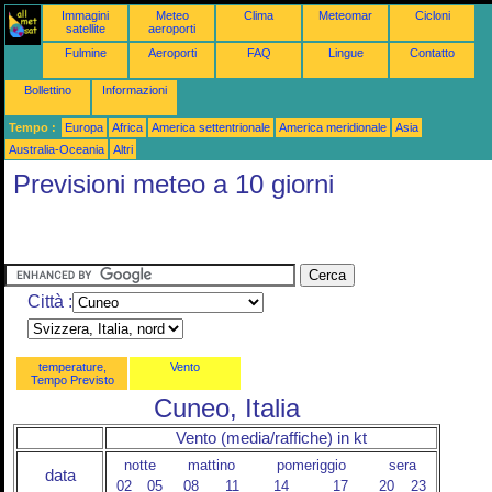
Immagini
Meteo
Clima
Meteomar
Cicloni
satellite
aeroporti
Fulmine
Aeroporti
FAQ
Lingue
Contatto
Bollettino
Informazioni
Tempo :
Europa
Africa
America settentrionale
America meridionale
Asia
Australia-Oceania
Altri
Previsioni meteo a 10 giorni
Città :
temperature,
Vento
Tempo Previsto
Cuneo, Italia
Vento (media/raffiche) in kt
notte
mattino
pomeriggio
sera
data
02
05
08
11
14
17
20
23