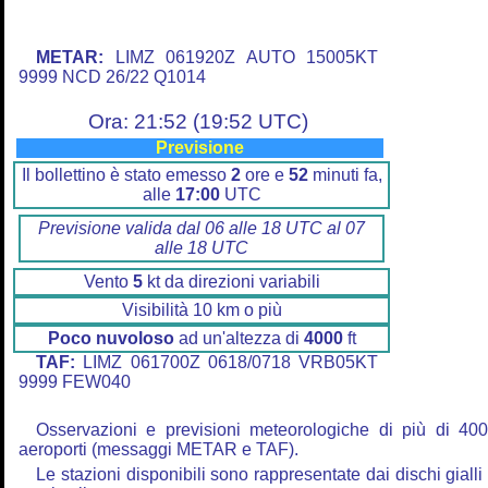
METAR:
LIMZ 061920Z AUTO 15005KT
9999 NCD 26/22 Q1014
Ora: 21:52 (19:52 UTC)
Previsione
Il bollettino è stato emesso
2
ore e
52
minuti fa,
alle
17:00
UTC
Previsione valida dal 06 alle 18 UTC al 07
alle 18 UTC
Vento
5
kt da direzioni variabili
Visibilità 10 km o più
Poco nuvoloso
ad un'altezza di
4000
ft
TAF:
LIMZ 061700Z 0618/0718 VRB05KT
9999 FEW040
Osservazioni e previsioni meteorologiche di più di 40
aeroporti (messaggi METAR e TAF).
Le stazioni disponibili sono rappresentate dai dischi gialli