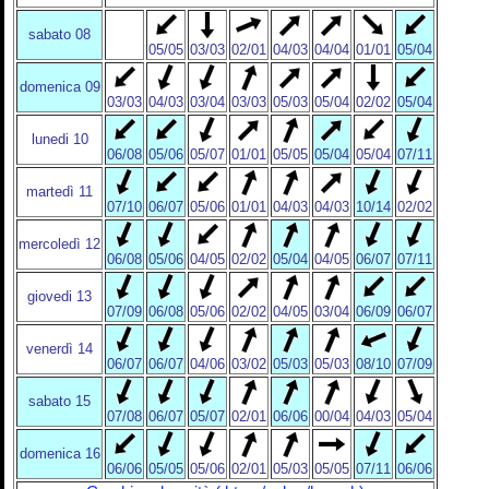
sabato 08
05/05
03/03
02/01
04/03
04/04
01/01
05/04
domenica 09
03/03
04/03
03/04
03/03
05/03
05/04
02/02
05/04
lunedi 10
06/08
05/06
05/07
01/01
05/05
05/04
05/04
07/11
martedì 11
07/10
06/07
05/06
01/01
04/03
04/03
10/14
02/02
mercoledì 12
06/08
05/06
04/05
02/02
05/04
04/05
06/07
07/11
giovedi 13
07/09
06/08
05/06
02/02
04/05
03/04
06/09
06/07
venerdì 14
06/07
06/07
04/06
03/02
05/03
05/03
08/10
07/09
sabato 15
07/08
06/07
05/07
02/01
06/06
00/04
04/03
05/04
domenica 16
06/06
05/05
05/06
02/01
05/03
05/05
07/11
06/06