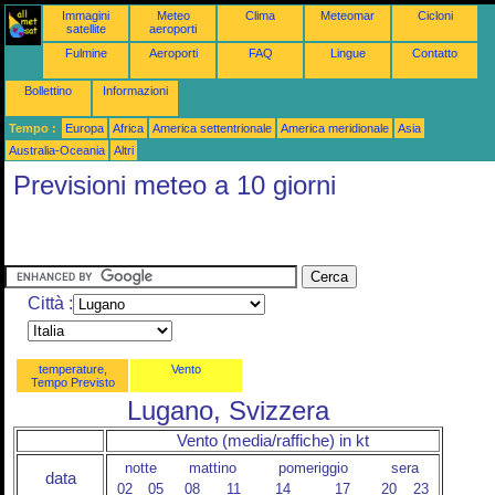
Immagini
Meteo
Clima
Meteomar
Cicloni
satellite
aeroporti
Fulmine
Aeroporti
FAQ
Lingue
Contatto
Bollettino
Informazioni
Tempo :
Europa
Africa
America settentrionale
America meridionale
Asia
Australia-Oceania
Altri
Previsioni meteo a 10 giorni
Città :
temperature,
Vento
Tempo Previsto
Lugano, Svizzera
Vento (media/raffiche) in kt
notte
mattino
pomeriggio
sera
data
02
05
08
11
14
17
20
23