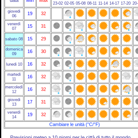
data
Min
Max
23-02
02-05
05-08
08-11
11-14
14-17
17-20
20
giovedi
19
32
06
venerdì
15
31
07
15
29
sabato 08
domenica
16
30
09
16
32
lunedi 10
martedì
16
32
11
mercoledì
16
32
12
giovedi
17
31
13
venerdì
19
32
14
Cambiare le unità (°C/°F)
Previsioni meteo a 10 giorni per le città di tutto il mondo.