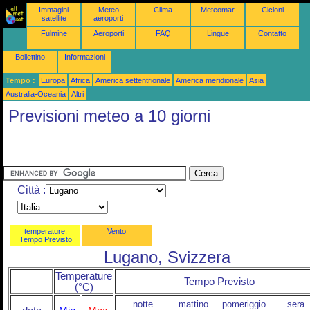
Immagini
Meteo
Clima
Meteomar
Cicloni
satellite
aeroporti
Fulmine
Aeroporti
FAQ
Lingue
Contatto
Bollettino
Informazioni
Tempo :
Europa
Africa
America settentrionale
America meridionale
Asia
Australia-Oceania
Altri
Previsioni meteo a 10 giorni
Città :
temperature,
Vento
Tempo Previsto
Lugano, Svizzera
Temperature
Tempo Previsto
(°C)
notte
mattino
pomeriggio
sera