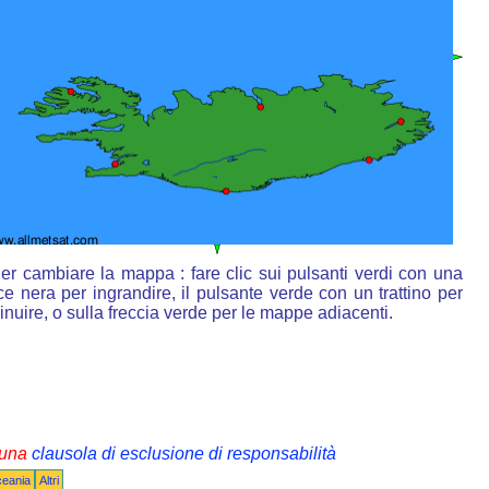
er cambiare la mappa : fare clic sui pulsanti verdi con una
ce nera per ingrandire, il pulsante verde con un trattino per
inuire, o sulla freccia verde per le mappe adiacenti.
i una
clausola di esclusione di responsabilità
ceania
Altri