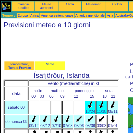
Immagini
Meteo
Clima
Meteomar
Cicloni
satellite
aeroporti
Tempo :
Europa
Africa
America settentrionale
America meridionale
Asia
Australia-O
Previsioni meteo a 10 giorni
P
temperature,
Vento
Tempo Previsto
L
Ísafjörður, Islanda
cart
Vento (media/raffiche) in kt
P
C
notte
mattino
pomeriggio
sera
data
00
03
06
09
12
15
18
21
sabato 08
13/24
11/18
09/11
domenica 09
09/12
08/12
07/10
07/08
06/06
05/06
03/03
01/01