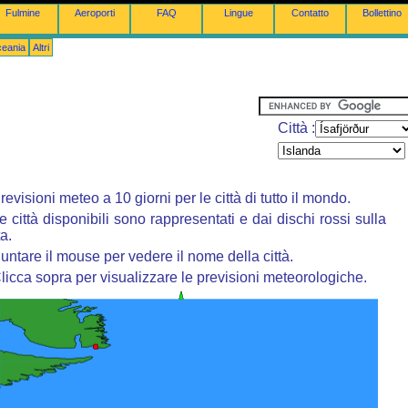
Fulmine
Aeroporti
FAQ
Lingue
Contatto
Bollettino
ceania
Altri
Città :
revisioni meteo a 10 giorni per le città di tutto il mondo.
e città disponibili sono rappresentati e dai dischi rossi sulla
a.
untare il mouse per vedere il nome della città.
licca sopra per visualizzare le previsioni meteorologiche.