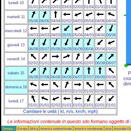
lunedi 10
01/01
03/03
03/03
03/03
02/03
01/04
01/03
01/04
martedì 11
05/06
06/06
04/04
02/02
04/03
05/04
04/06
04/04
mercoledì 12
04/03
04/03
04/03
05/05
05/04
04/03
04/04
06/06
giovedi 13
06/08
05/07
05/08
06/09
06/08
06/06
05/04
03/02
venerdì 14
02/02
01/01
02/01
01/03
03/05
02/07
06/09
06/07
sabato 15
P
06/08
07/09
06/08
06/08
06/07
07/07
06/09
05/06
cro
dim
domenica 16
04/04
04/04
03/03
03/03
01/02
01/02
02/02
02/02
lunedi 17
01/01
01/01
02/02
01/01
01/01
01/01
02/01
01/01
Cambiare le unità ( kt, m/s, km/h, mph)
Le informazioni contenute in questo sito formano oggetto d
Tempo :
Europa
Africa
America settentrionale
America meridionale
Asia
Australia-O