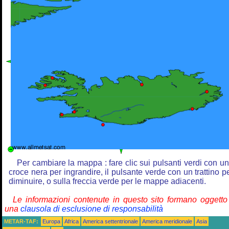
Per cambiare la mappa : fare clic sui pulsanti verdi con u
croce nera per ingrandire, il pulsante verde con un trattino p
diminuire, o sulla freccia verde per le mappe adiacenti.
Le informazioni contenute in questo sito formano oggetto
una
clausola di esclusione di responsabilità
METAR-TAF:
Europa
Africa
America settentrionale
America meridionale
Asia