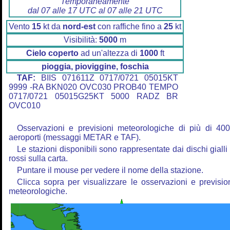
Temporaneamente
dal 07 alle 17 UTC al 07 alle 21 UTC
Vento
15
kt da
nord-est
con raffiche fino a
25
kt
Visibilità:
5000
m
Cielo coperto
ad un'altezza di
1000
ft
pioggia, pioviggine, foschia
TAF:
BIIS 071611Z 0717/0721 05015KT
9999 -RA BKN020 OVC030 PROB40 TEMPO
0717/0721 05015G25KT 5000 RADZ BR
OVC010
Osservazioni e previsioni meteorologiche di più di 40
aeroporti (messaggi METAR e TAF).
Le stazioni disponibili sono rappresentate dai dischi gialli
rossi sulla carta.
Puntare il mouse per vedere il nome della stazione.
Clicca sopra per visualizzare le osservazioni e previsio
meteorologiche.