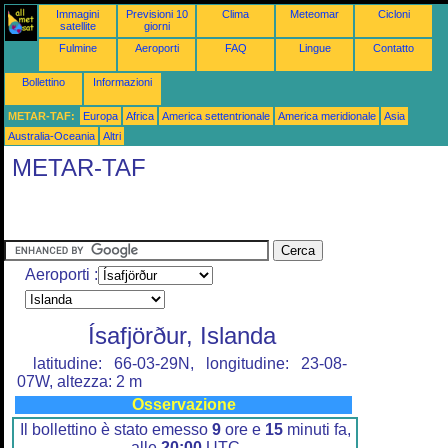
Immagini
Previsioni 10
Clima
Meteomar
Cicloni
satellite
giorni
Fulmine
Aeroporti
FAQ
Lingue
Contatto
Bollettino
Informazioni
METAR-TAF:
Europa
Africa
America settentrionale
America meridionale
Asia
Australia-Oceania
Altri
METAR-TAF
Aeroporti :
Ísafjörður, Islanda
latitudine: 66-03-29N, longitudine: 23-08-
07W, altezza: 2 m
Osservazione
Il bollettino è stato emesso
9
ore e
15
minuti fa,
alle
20:00
UTC