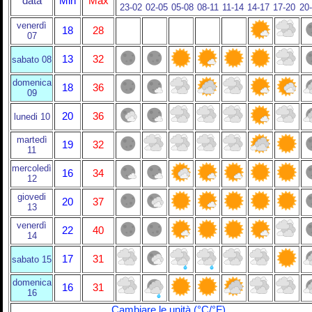
data
Min
Max
23-02
02-05
05-08
08-11
11-14
14-17
17-20
20
venerdì
18
28
07
13
32
sabato 08
domenica
18
36
09
20
36
lunedi 10
martedì
19
32
11
mercoledì
16
34
12
giovedi
20
37
13
venerdì
22
40
14
17
31
sabato 15
domenica
16
31
16
Cambiare le unità (°C/°F)