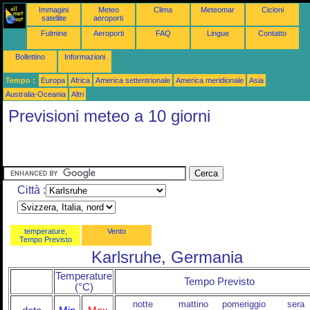
Immagini
Meteo
Clima
Meteomar
Cicloni
satellite
aeroporti
Fulmine
Aeroporti
FAQ
Lingue
Contatto
Bollettino
Informazioni
Tempo :
Europa
Africa
America settentrionale
America meridionale
Asia
Australia-Oceania
Altri
Previsioni meteo a 10 giorni
Città :
temperature,
Vento
Tempo Previsto
Karlsruhe, Germania
Temperature
Tempo Previsto
(°C)
notte
mattino
pomeriggio
sera