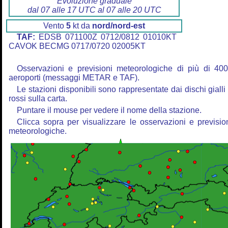
Evoluzione graduale
dal 07 alle 17 UTC al 07 alle 20 UTC
Vento
5
kt da
nord/nord-est
TAF:
EDSB 071100Z 0712/0812 01010KT
CAVOK BECMG 0717/0720 02005KT
Osservazioni e previsioni meteorologiche di più di 40
aeroporti (messaggi METAR e TAF).
Le stazioni disponibili sono rappresentate dai dischi gialli
rossi sulla carta.
Puntare il mouse per vedere il nome della stazione.
Clicca sopra per visualizzare le osservazioni e previsio
meteorologiche.