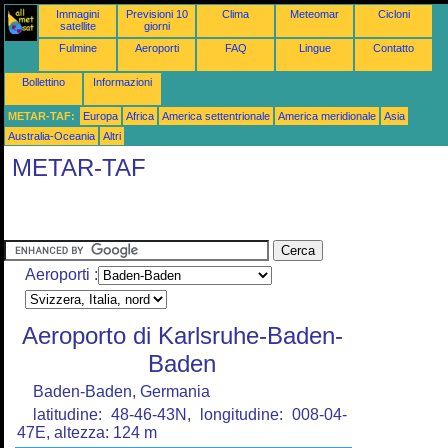
Immagini
Previsioni 10
Clima
Meteomar
Cicloni
satellite
giorni
Fulmine
Aeroporti
FAQ
Lingue
Contatto
Bollettino
Informazioni
METAR-TAF:
Europa
Africa
America settentrionale
America meridionale
Asia
Australia-Oceania
Altri
METAR-TAF
Aeroporti :
Aeroporto di Karlsruhe-Baden-
Baden
Baden-Baden, Germania
latitudine: 48-46-43N, longitudine: 008-04-
47E, altezza: 124 m