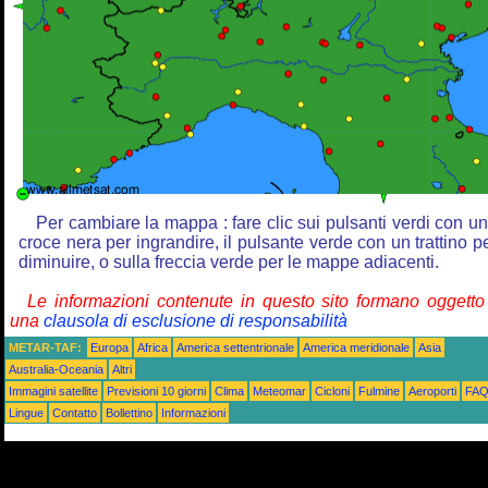
Per cambiare la mappa : fare clic sui pulsanti verdi con u
croce nera per ingrandire, il pulsante verde con un trattino p
diminuire, o sulla freccia verde per le mappe adiacenti.
Le informazioni contenute in questo sito formano oggetto
una
clausola di esclusione di responsabilità
METAR-TAF:
Europa
Africa
America settentrionale
America meridionale
Asia
Australia-Oceania
Altri
Immagini satellite
Previsioni 10 giorni
Clima
Meteomar
Cicloni
Fulmine
Aeroporti
FA
Lingue
Contatto
Bollettino
Informazioni