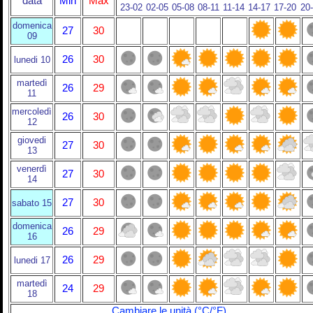
data
Min
Max
23-02
02-05
05-08
08-11
11-14
14-17
17-20
20
domenica
27
30
09
26
30
lunedi 10
martedì
26
29
11
mercoledì
26
30
12
giovedi
27
30
13
venerdì
27
30
14
27
30
sabato 15
domenica
26
29
16
26
29
lunedi 17
martedì
24
29
18
Cambiare le unità (°C/°F)