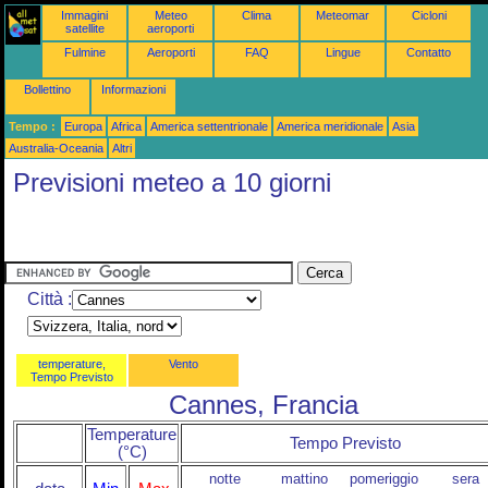
Immagini
Meteo
Clima
Meteomar
Cicloni
satellite
aeroporti
Fulmine
Aeroporti
FAQ
Lingue
Contatto
Bollettino
Informazioni
Tempo :
Europa
Africa
America settentrionale
America meridionale
Asia
Australia-Oceania
Altri
Previsioni meteo a 10 giorni
Città :
temperature,
Vento
Tempo Previsto
Cannes, Francia
Temperature
Tempo Previsto
(°C)
notte
mattino
pomeriggio
sera