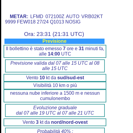
METAR:
LFMD 072100Z AUTO VRB02KT
9999 FEW018 27/24 Q1013 NOSIG
Ora: 23:31 (21:31 UTC)
Previsione
Il bollettino è stato emesso
7
ore e
31
minuti fa,
alle
14:00
UTC
Previsione valida dal 07 alle 15 UTC al 08
alle 15 UTC
Vento
10
kt da
sud/sud-est
Visibilità 10 km o più
nessuna nube inferiore a 1500 m e nessun
cumulonembo
Evoluzione graduale
dal 07 alle 19 UTC al 07 alle 21 UTC
Vento
3
kt da
nord/nord-ovest
Probabilità 40% :