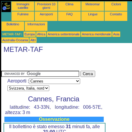
Immagini
Previsioni 10
Clima
Meteomar
Cicloni
satellite
giorni
Fulmine
Aeroporti
FAQ
Lingue
Contatto
Bollettino
Informazioni
METAR-TAF:
Europa
Africa
America settentrionale
America meridionale
Asia
Australia-Oceania
Altri
METAR-TAF
Aeroporti :
Cannes, Francia
latitudine: 43-33N, longitudine: 006-57E,
altezza: 3 m
Osservazione
Il bollettino è stato emesso
31
minuti fa, alle
21:00
UTC