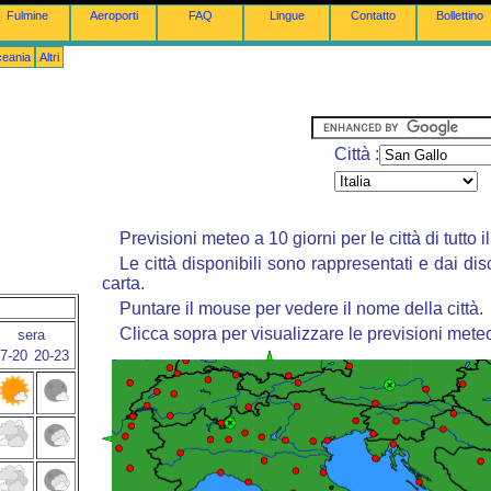
Fulmine
Aeroporti
FAQ
Lingue
Contatto
Bollettino
ceania
Altri
Città :
Previsioni meteo a 10 giorni per le città di tutto 
Le città disponibili sono rappresentati e dai dis
carta.
Puntare il mouse per vedere il nome della città.
Clicca sopra per visualizzare le previsioni mete
sera
7-20
20-23