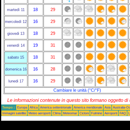
18
29
martedì 11
16
29
mercoledì 12
18
29
giovedi 13
19
31
venerdì 14
18
31
sabato 15
16
28
domenica 16
16
29
lunedi 17
Cambiare le unità (°C/°F)
Le informazioni contenute in questo sito formano oggetto d
Tempo :
Europa
Africa
America settentrionale
America meridionale
Asia
Australia-O
Immagini satellite
Meteo aeroporti
Clima
Meteomar
Cicloni
Fulmine
Aeroporti
FAQ
L