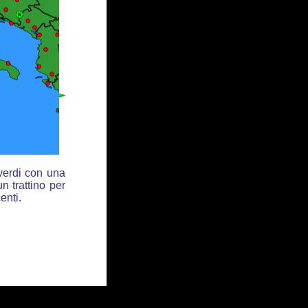
 verdi con una
n trattino per
enti.