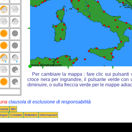
Per cambiare la mappa : fare clic sui pulsanti
croce nera per ingrandire, il pulsante verde con u
diminuire, o sulla freccia verde per le mappe adiac
i una
clausola di esclusione di responsabilità
ceania
Altri
ingue
Contatto
Bollettino
Informazioni