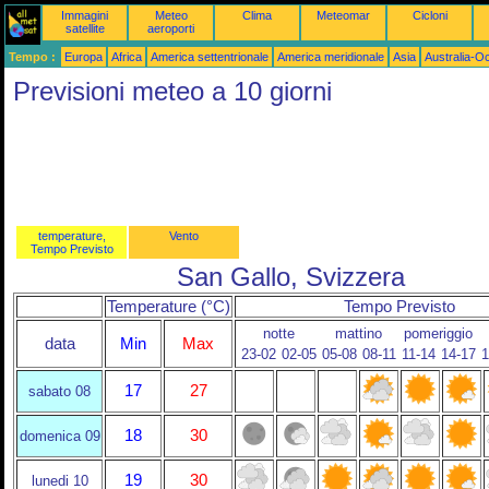
Immagini
Meteo
Clima
Meteomar
Cicloni
satellite
aeroporti
Tempo :
Europa
Africa
America settentrionale
America meridionale
Asia
Australia-O
Previsioni meteo a 10 giorni
temperature,
Vento
Tempo Previsto
San Gallo, Svizzera
Temperature (°C)
Tempo Previsto
notte
mattino
pomeriggio
data
Min
Max
23-02
02-05
05-08
08-11
11-14
14-17
1
17
27
sabato 08
18
30
domenica 09
19
30
lunedi 10