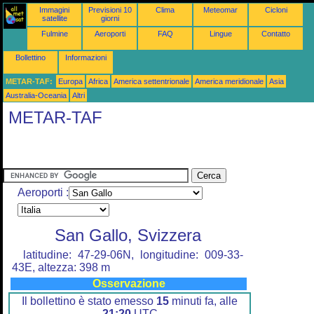
Immagini
Previsioni 10
Clima
Meteomar
Cicloni
satellite
giorni
Fulmine
Aeroporti
FAQ
Lingue
Contatto
Bollettino
Informazioni
METAR-TAF:
Europa
Africa
America settentrionale
America meridionale
Asia
Australia-Oceania
Altri
METAR-TAF
Aeroporti :
San Gallo, Svizzera
latitudine: 47-29-06N, longitudine: 009-33-
43E, altezza: 398 m
Osservazione
Il bollettino è stato emesso
15
minuti fa, alle
21:20
UTC