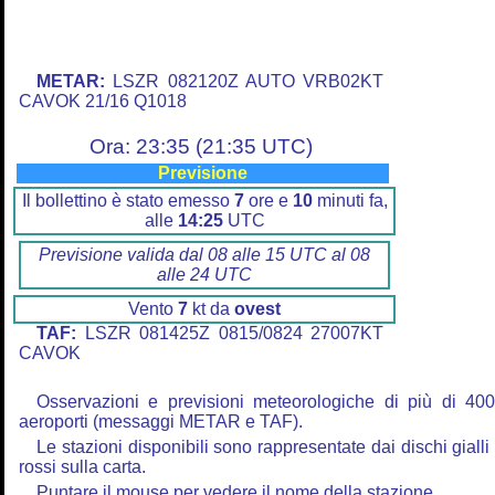
METAR:
LSZR 082120Z AUTO VRB02KT
CAVOK 21/16 Q1018
Ora: 23:35 (21:35 UTC)
Previsione
Il bollettino è stato emesso
7
ore e
10
minuti fa,
alle
14:25
UTC
Previsione valida dal 08 alle 15 UTC al 08
alle 24 UTC
Vento
7
kt da
ovest
TAF:
LSZR 081425Z 0815/0824 27007KT
CAVOK
Osservazioni e previsioni meteorologiche di più di 40
aeroporti (messaggi METAR e TAF).
Le stazioni disponibili sono rappresentate dai dischi gialli
rossi sulla carta.
Puntare il mouse per vedere il nome della stazione.