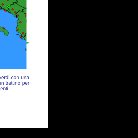
 verdi con una
n trattino per
enti.