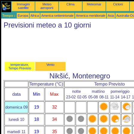
Immagini
Meteo
Clima
Meteomar
Cicloni
satellite
aeroporti
Tempo :
Europa
Africa
America settentrionale
America meridionale
Asia
Australia-O
Previsioni meteo a 10 giorni
temperature,
Vento
Tempo Previsto
Nikšić, Montenegro
Temperature (°C)
Tempo Previsto
notte
mattino
pomeriggio
data
Min
Max
23-02
02-05
05-08
08-11
11-14
14-17
1
19
32
domenica 09
18
34
lunedi 10
19
35
martedì 11