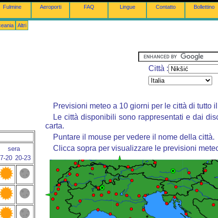
Fulmine
Aeroporti
FAQ
Lingue
Contatto
Bollettino
ceania
Altri
Città :
Previsioni meteo a 10 giorni per le città di tutto 
Le città disponibili sono rappresentati e dai dis
carta.
Puntare il mouse per vedere il nome della città.
Clicca sopra per visualizzare le previsioni mete
sera
7-20
20-23