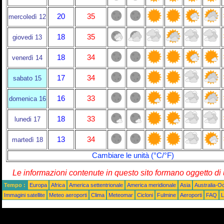
20
35
mercoledì 12
18
35
giovedi 13
18
34
venerdì 14
17
34
sabato 15
16
33
domenica 16
18
33
lunedi 17
13
34
martedì 18
Cambiare le unità (°C/°F)
Le informazioni contenute in questo sito formano oggetto d
Tempo :
Europa
Africa
America settentrionale
America meridionale
Asia
Australia-O
Immagini satellite
Meteo aeroporti
Clima
Meteomar
Cicloni
Fulmine
Aeroporti
FAQ
L